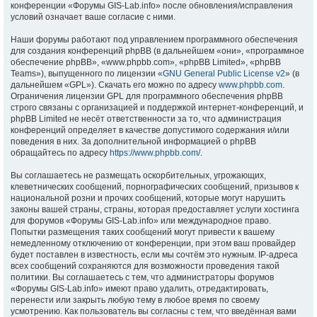
конференции «Форумы GIS-Lab.info» после обновления/исправления
условий означает ваше согласие с ними.
Наши форумы работают под управлением программного обеспечения
для создания конференций phpBB (в дальнейшем «они», «программное
обеспечение phpBB», «www.phpbb.com», «phpBB Limited», «phpBB
Teams»), выпущенного по лицензии «
GNU General Public License v2
» (в
дальнейшем «GPL»). Скачать его можно по адресу
www.phpbb.com
.
Ограничения лицензии GPL для программного обеспечения phpBB
строго связаны с организацией и поддержкой интернет-конференций, и
phpBB Limited не несёт ответственности за то, что администрация
конференций определяет в качестве допустимого содержания и/или
поведения в них. За дополнительной информацией о phpBB
обращайтесь по адресу
https://www.phpbb.com/
.
Вы соглашаетесь не размещать оскорбительных, угрожающих,
клеветнических сообщений, порнографических сообщений, призывов к
национальной розни и прочих сообщений, которые могут нарушить
законы вашей страны, страны, которая предоставляет услуги хостинга
для форумов «Форумы GIS-Lab.info» или международное право.
Попытки размещения таких сообщений могут привести к вашему
немедленному отключению от конференции, при этом ваш провайдер
будет поставлен в известность, если мы сочтём это нужным. IP-адреса
всех сообщений сохраняются для возможности проведения такой
политики. Вы соглашаетесь с тем, что администраторы форумов
«Форумы GIS-Lab.info» имеют право удалить, отредактировать,
перенести или закрыть любую тему в любое время по своему
усмотрению. Как пользователь вы согласны с тем, что введённая вами