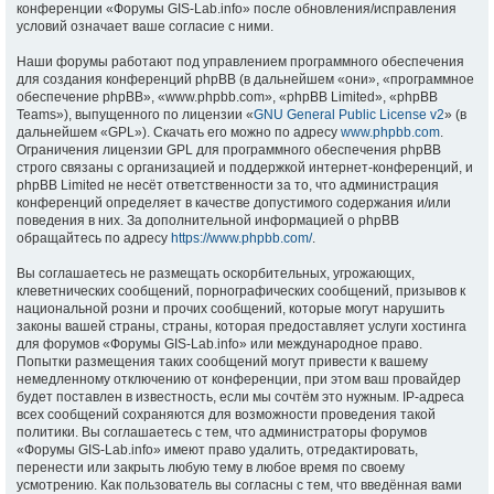
конференции «Форумы GIS-Lab.info» после обновления/исправления
условий означает ваше согласие с ними.
Наши форумы работают под управлением программного обеспечения
для создания конференций phpBB (в дальнейшем «они», «программное
обеспечение phpBB», «www.phpbb.com», «phpBB Limited», «phpBB
Teams»), выпущенного по лицензии «
GNU General Public License v2
» (в
дальнейшем «GPL»). Скачать его можно по адресу
www.phpbb.com
.
Ограничения лицензии GPL для программного обеспечения phpBB
строго связаны с организацией и поддержкой интернет-конференций, и
phpBB Limited не несёт ответственности за то, что администрация
конференций определяет в качестве допустимого содержания и/или
поведения в них. За дополнительной информацией о phpBB
обращайтесь по адресу
https://www.phpbb.com/
.
Вы соглашаетесь не размещать оскорбительных, угрожающих,
клеветнических сообщений, порнографических сообщений, призывов к
национальной розни и прочих сообщений, которые могут нарушить
законы вашей страны, страны, которая предоставляет услуги хостинга
для форумов «Форумы GIS-Lab.info» или международное право.
Попытки размещения таких сообщений могут привести к вашему
немедленному отключению от конференции, при этом ваш провайдер
будет поставлен в известность, если мы сочтём это нужным. IP-адреса
всех сообщений сохраняются для возможности проведения такой
политики. Вы соглашаетесь с тем, что администраторы форумов
«Форумы GIS-Lab.info» имеют право удалить, отредактировать,
перенести или закрыть любую тему в любое время по своему
усмотрению. Как пользователь вы согласны с тем, что введённая вами