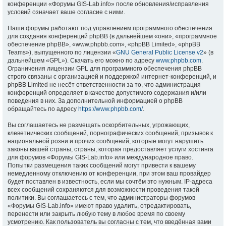
конференции «Форумы GIS-Lab.info» после обновления/исправления
условий означает ваше согласие с ними.
Наши форумы работают под управлением программного обеспечения
для создания конференций phpBB (в дальнейшем «они», «программное
обеспечение phpBB», «www.phpbb.com», «phpBB Limited», «phpBB
Teams»), выпущенного по лицензии «
GNU General Public License v2
» (в
дальнейшем «GPL»). Скачать его можно по адресу
www.phpbb.com
.
Ограничения лицензии GPL для программного обеспечения phpBB
строго связаны с организацией и поддержкой интернет-конференций, и
phpBB Limited не несёт ответственности за то, что администрация
конференций определяет в качестве допустимого содержания и/или
поведения в них. За дополнительной информацией о phpBB
обращайтесь по адресу
https://www.phpbb.com/
.
Вы соглашаетесь не размещать оскорбительных, угрожающих,
клеветнических сообщений, порнографических сообщений, призывов к
национальной розни и прочих сообщений, которые могут нарушить
законы вашей страны, страны, которая предоставляет услуги хостинга
для форумов «Форумы GIS-Lab.info» или международное право.
Попытки размещения таких сообщений могут привести к вашему
немедленному отключению от конференции, при этом ваш провайдер
будет поставлен в известность, если мы сочтём это нужным. IP-адреса
всех сообщений сохраняются для возможности проведения такой
политики. Вы соглашаетесь с тем, что администраторы форумов
«Форумы GIS-Lab.info» имеют право удалить, отредактировать,
перенести или закрыть любую тему в любое время по своему
усмотрению. Как пользователь вы согласны с тем, что введённая вами