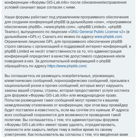
конференции «Форумы GIS-Lab.info» после обновления/исправления
условий означает ваше согласие с ними.
Наши форумы работают под управлением программного обеспечения
для создания конференций phpBB (в дальнейшем «они», «программное
обеспечение phpBB», «www.phpbb.com», «phpBB Limited», «phpBB
Teams»), выпущенного по лицензии «
GNU General Public License v2
» (в
дальнейшем «GPL»). Скачать его можно по адресу
www.phpbb.com
.
Ограничения лицензии GPL для программного обеспечения phpBB
строго связаны с организацией и поддержкой интернет-конференций, и
phpBB Limited не несёт ответственности за то, что администрация
конференций определяет в качестве допустимого содержания и/или
поведения в них. За дополнительной информацией о phpBB
обращайтесь по адресу
https://www.phpbb.com/
.
Вы соглашаетесь не размещать оскорбительных, угрожающих,
клеветнических сообщений, порнографических сообщений, призывов к
национальной розни и прочих сообщений, которые могут нарушить
законы вашей страны, страны, которая предоставляет услуги хостинга
для форумов «Форумы GIS-Lab.info» или международное право.
Попытки размещения таких сообщений могут привести к вашему
немедленному отключению от конференции, при этом ваш провайдер
будет поставлен в известность, если мы сочтём это нужным. IP-адреса
всех сообщений сохраняются для возможности проведения такой
политики. Вы соглашаетесь с тем, что администраторы форумов
«Форумы GIS-Lab.info» имеют право удалить, отредактировать,
перенести или закрыть любую тему в любое время по своему
усмотрению. Как пользователь вы согласны с тем, что введённая вами