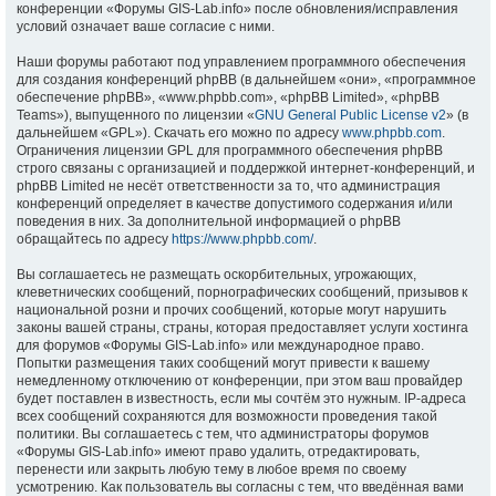
конференции «Форумы GIS-Lab.info» после обновления/исправления
условий означает ваше согласие с ними.
Наши форумы работают под управлением программного обеспечения
для создания конференций phpBB (в дальнейшем «они», «программное
обеспечение phpBB», «www.phpbb.com», «phpBB Limited», «phpBB
Teams»), выпущенного по лицензии «
GNU General Public License v2
» (в
дальнейшем «GPL»). Скачать его можно по адресу
www.phpbb.com
.
Ограничения лицензии GPL для программного обеспечения phpBB
строго связаны с организацией и поддержкой интернет-конференций, и
phpBB Limited не несёт ответственности за то, что администрация
конференций определяет в качестве допустимого содержания и/или
поведения в них. За дополнительной информацией о phpBB
обращайтесь по адресу
https://www.phpbb.com/
.
Вы соглашаетесь не размещать оскорбительных, угрожающих,
клеветнических сообщений, порнографических сообщений, призывов к
национальной розни и прочих сообщений, которые могут нарушить
законы вашей страны, страны, которая предоставляет услуги хостинга
для форумов «Форумы GIS-Lab.info» или международное право.
Попытки размещения таких сообщений могут привести к вашему
немедленному отключению от конференции, при этом ваш провайдер
будет поставлен в известность, если мы сочтём это нужным. IP-адреса
всех сообщений сохраняются для возможности проведения такой
политики. Вы соглашаетесь с тем, что администраторы форумов
«Форумы GIS-Lab.info» имеют право удалить, отредактировать,
перенести или закрыть любую тему в любое время по своему
усмотрению. Как пользователь вы согласны с тем, что введённая вами