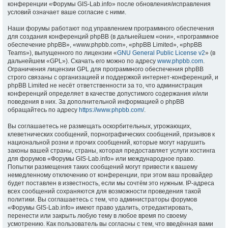
конференции «Форумы GIS-Lab.info» после обновления/исправления
условий означает ваше согласие с ними.
Наши форумы работают под управлением программного обеспечения
для создания конференций phpBB (в дальнейшем «они», «программное
обеспечение phpBB», «www.phpbb.com», «phpBB Limited», «phpBB
Teams»), выпущенного по лицензии «
GNU General Public License v2
» (в
дальнейшем «GPL»). Скачать его можно по адресу
www.phpbb.com
.
Ограничения лицензии GPL для программного обеспечения phpBB
строго связаны с организацией и поддержкой интернет-конференций, и
phpBB Limited не несёт ответственности за то, что администрация
конференций определяет в качестве допустимого содержания и/или
поведения в них. За дополнительной информацией о phpBB
обращайтесь по адресу
https://www.phpbb.com/
.
Вы соглашаетесь не размещать оскорбительных, угрожающих,
клеветнических сообщений, порнографических сообщений, призывов к
национальной розни и прочих сообщений, которые могут нарушить
законы вашей страны, страны, которая предоставляет услуги хостинга
для форумов «Форумы GIS-Lab.info» или международное право.
Попытки размещения таких сообщений могут привести к вашему
немедленному отключению от конференции, при этом ваш провайдер
будет поставлен в известность, если мы сочтём это нужным. IP-адреса
всех сообщений сохраняются для возможности проведения такой
политики. Вы соглашаетесь с тем, что администраторы форумов
«Форумы GIS-Lab.info» имеют право удалить, отредактировать,
перенести или закрыть любую тему в любое время по своему
усмотрению. Как пользователь вы согласны с тем, что введённая вами