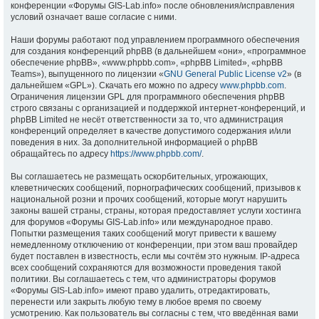
конференции «Форумы GIS-Lab.info» после обновления/исправления
условий означает ваше согласие с ними.
Наши форумы работают под управлением программного обеспечения
для создания конференций phpBB (в дальнейшем «они», «программное
обеспечение phpBB», «www.phpbb.com», «phpBB Limited», «phpBB
Teams»), выпущенного по лицензии «
GNU General Public License v2
» (в
дальнейшем «GPL»). Скачать его можно по адресу
www.phpbb.com
.
Ограничения лицензии GPL для программного обеспечения phpBB
строго связаны с организацией и поддержкой интернет-конференций, и
phpBB Limited не несёт ответственности за то, что администрация
конференций определяет в качестве допустимого содержания и/или
поведения в них. За дополнительной информацией о phpBB
обращайтесь по адресу
https://www.phpbb.com/
.
Вы соглашаетесь не размещать оскорбительных, угрожающих,
клеветнических сообщений, порнографических сообщений, призывов к
национальной розни и прочих сообщений, которые могут нарушить
законы вашей страны, страны, которая предоставляет услуги хостинга
для форумов «Форумы GIS-Lab.info» или международное право.
Попытки размещения таких сообщений могут привести к вашему
немедленному отключению от конференции, при этом ваш провайдер
будет поставлен в известность, если мы сочтём это нужным. IP-адреса
всех сообщений сохраняются для возможности проведения такой
политики. Вы соглашаетесь с тем, что администраторы форумов
«Форумы GIS-Lab.info» имеют право удалить, отредактировать,
перенести или закрыть любую тему в любое время по своему
усмотрению. Как пользователь вы согласны с тем, что введённая вами