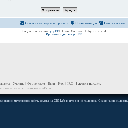
Связаться с администрацией
Наша команда
Пользователи
Создано на основе
phpBB
® Forum Software © phpBB Limited
Русская поддержка phpBB
онтакты
Участие
Форум
(все)
Вики
Блог
IRC
Реклама на сайте
рагмент текста и нажмите Ctrl+Enter
ьзовании материалов сайта, ссылка на GIS-Lab и авторов обязательна. Содержание материал