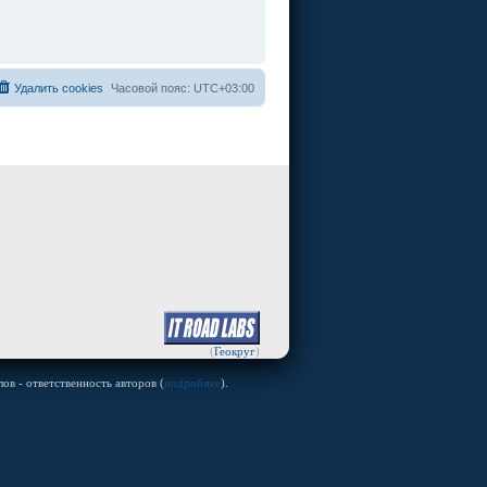
Удалить cookies
Часовой пояс:
UTC+03:00
(
Геокруг
)
ов - ответственность авторов (
подробнее
).