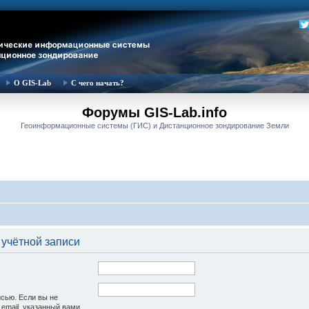
О GIS-Lab
С чего начать?
Форумы GIS-Lab.info
Геоинформационные системы (ГИС) и Дистанционное зондирование Земли
 учётной записи
исью. Если вы не
 email, указанный вами