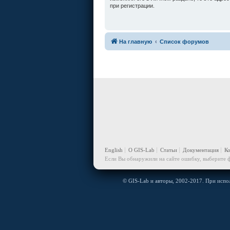
при регистрации.
На главную
Список форумов
English
О GIS-Lab
Статьи
Документация
К
Если Вы обнаружили на сайте ошибку, выберите ф
© GIS-Lab и авторы, 2002-2017. При испол