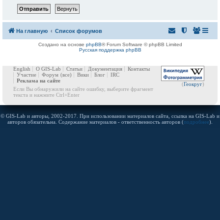
На главную
Список форумов
Создано на основе
phpBB
® Forum Software © phpBB Limited
Русская поддержка phpBB
English
О GIS-Lab
Статьи
Документация
Контакты
Участие
Форум
(все)
Вики
Блог
IRC
Реклама на сайте
(
Геокруг
)
Если Вы обнаружили на сайте ошибку, выберите фрагмент
текста и нажмите Ctrl+Enter
© GIS-Lab и авторы, 2002-2017. При использовании материалов сайта, ссылка на GIS-Lab и
авторов обязательна. Содержание материалов - ответственность авторов (
подробнее
).