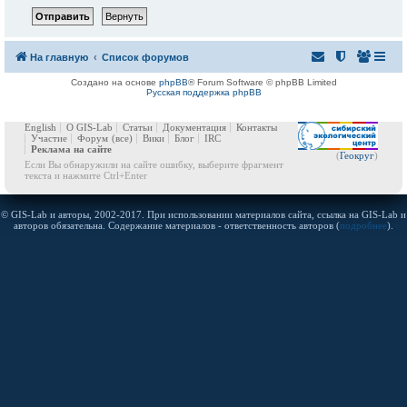
На главную
Список форумов
Создано на основе
phpBB
® Forum Software © phpBB Limited
Русская поддержка phpBB
English
О GIS-Lab
Статьи
Документация
Контакты
Участие
Форум
(все)
Вики
Блог
IRC
Реклама на сайте
(
Геокруг
)
Если Вы обнаружили на сайте ошибку, выберите фрагмент
текста и нажмите Ctrl+Enter
© GIS-Lab и авторы, 2002-2017. При использовании материалов сайта, ссылка на GIS-Lab и
авторов обязательна. Содержание материалов - ответственность авторов (
подробнее
).