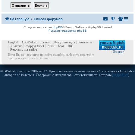
На главную
Список форумов
Создано на основе
phpBB
® Forum Software © phpBB Limited
Русская поддержка phpBB
English
О GIS-Lab
Статьи
Документация
Контакты
Участие
Форум
(все)
Вики
Блог
IRC
Реклама на сайте
(
Геокруг
)
Если Вы обнаружили на сайте ошибку, выберите фрагмент
текста и нажмите Ctrl+Enter
© GIS-Lab и авторы, 2002-2017. При использовании материалов сайта, ссылка на GIS-Lab и
авторов обязательна. Содержание материалов - ответственность авторов (
подробнее
).