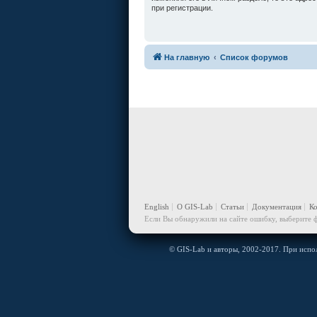
при регистрации.
На главную
Список форумов
English
О GIS-Lab
Статьи
Документация
К
Если Вы обнаружили на сайте ошибку, выберите ф
© GIS-Lab и авторы, 2002-2017. При испол