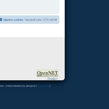
Удалить cookies
Часовой пояс:
UTC+03:00
(
Геокруг
)
ов - ответственность авторов (
подробнее
).