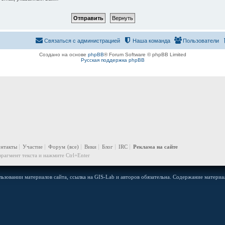
Связаться с администрацией
Наша команда
Пользователи
Создано на основе
phpBB
® Forum Software © phpBB Limited
Русская поддержка phpBB
онтакты
Участие
Форум
(все)
Вики
Блог
IRC
Реклама на сайте
рагмент текста и нажмите Ctrl+Enter
ьзовании материалов сайта, ссылка на GIS-Lab и авторов обязательна. Содержание материал