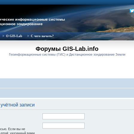
О GIS-Lab
С чего начать?
Форумы GIS-Lab.info
Геоинформационные системы (ГИС) и Дистанционное зондирование Земли
 учётной записи
исью. Если вы не
 email, указанный вами