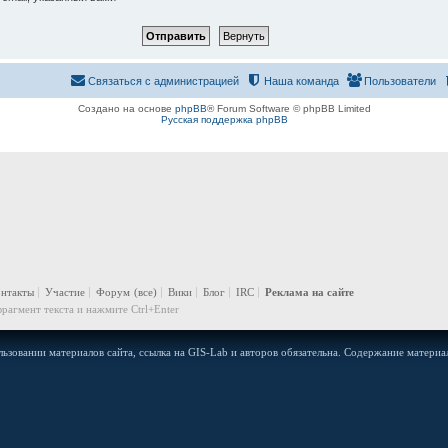
Связаться с администрацией
Наша команда
Пользователи
Создано на основе
phpBB
® Forum Software © phpBB Limited
Русская поддержка phpBB
онтакты
Участие
Форум
(все)
Вики
Блог
IRC
Реклама на сайте
рагмент текста и нажмите Ctrl+Enter
ьзовании материалов сайта, ссылка на GIS-Lab и авторов обязательна. Содержание материал