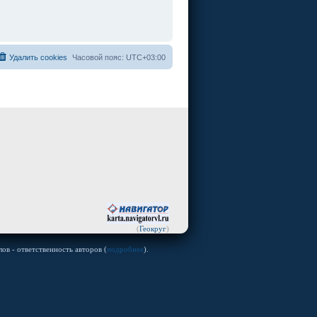
Удалить cookies
Часовой пояс:
UTC+03:00
(
Геокруг
)
ов - ответственность авторов (
подробнее
).