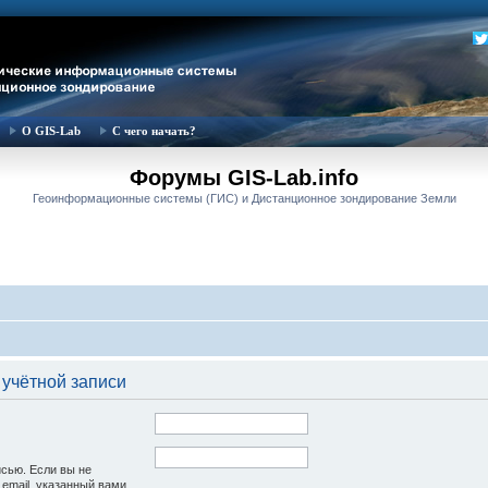
О GIS-Lab
С чего начать?
Форумы GIS-Lab.info
Геоинформационные системы (ГИС) и Дистанционное зондирование Земли
 учётной записи
исью. Если вы не
 email, указанный вами