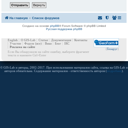
На главную
Список форумов
Создано на основе
phpBB
® Forum Software © phpBB Limited
Русская поддержка phpBB
English
О GIS-Lab
Статьи
Документация
Контакты
Участие
Форум
(все)
Вики
Блог
IRC
Реклама на сайте
(
Геокруг
)
Если Вы обнаружили на сайте ошибку, выберите фрагмент
текста и нажмите Ctrl+Enter
© GIS-Lab и авторы, 2002-2017. При использовании материалов сайта, ссылка на GIS-Lab и
авторов обязательна. Содержание материалов - ответственность авторов (
подробнее
).