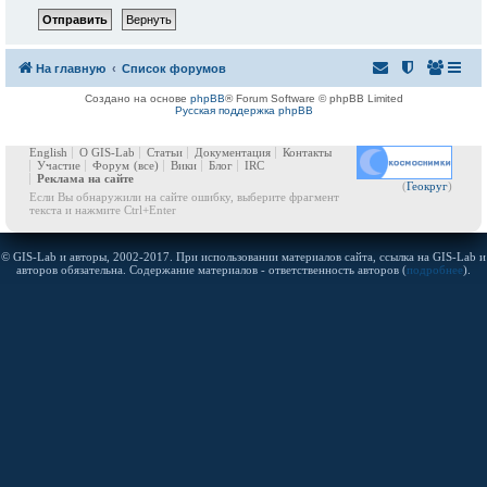
На главную
Список форумов
Создано на основе
phpBB
® Forum Software © phpBB Limited
Русская поддержка phpBB
English
О GIS-Lab
Статьи
Документация
Контакты
Участие
Форум
(все)
Вики
Блог
IRC
Реклама на сайте
(
Геокруг
)
Если Вы обнаружили на сайте ошибку, выберите фрагмент
текста и нажмите Ctrl+Enter
© GIS-Lab и авторы, 2002-2017. При использовании материалов сайта, ссылка на GIS-Lab и
авторов обязательна. Содержание материалов - ответственность авторов (
подробнее
).