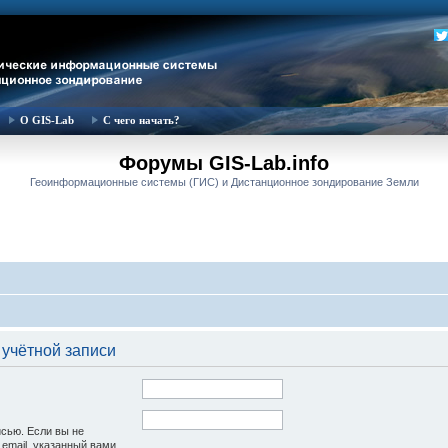
О GIS-Lab
С чего начать?
Форумы GIS-Lab.info
Геоинформационные системы (ГИС) и Дистанционное зондирование Земли
 учётной записи
исью. Если вы не
 email, указанный вами