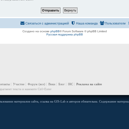
Связаться с администрацией
Наша команда
Пользователи
Создано на основе
phpBB
® Forum Software © phpBB Limited
Русская поддержка phpBB
онтакты
Участие
Форум
(все)
Вики
Блог
IRC
Реклама на сайте
рагмент текста и нажмите Ctrl+Enter
ьзовании материалов сайта, ссылка на GIS-Lab и авторов обязательна. Содержание материал