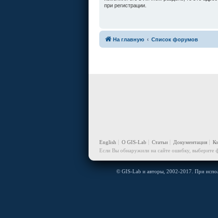
при регистрации.
На главную
Список форумов
English
О GIS-Lab
Статьи
Документация
К
Если Вы обнаружили на сайте ошибку, выберите ф
© GIS-Lab и авторы, 2002-2017. При испол