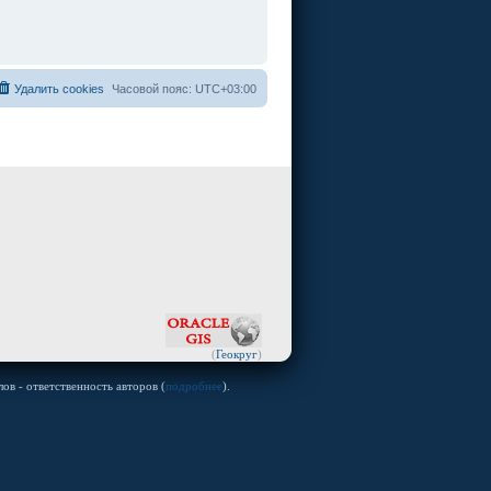
Удалить cookies
Часовой пояс:
UTC+03:00
(
Геокруг
)
ов - ответственность авторов (
подробнее
).