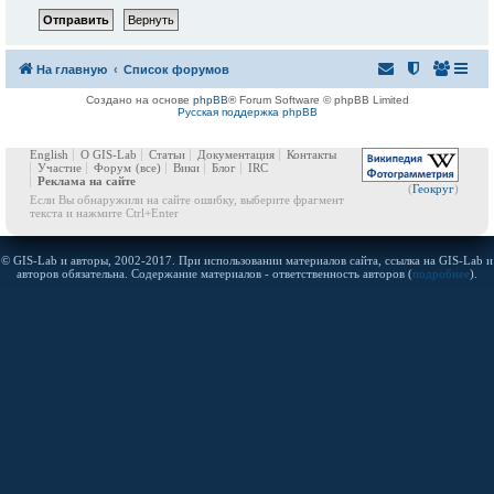
На главную
Список форумов
Создано на основе
phpBB
® Forum Software © phpBB Limited
Русская поддержка phpBB
English
О GIS-Lab
Статьи
Документация
Контакты
Участие
Форум
(все)
Вики
Блог
IRC
Реклама на сайте
(
Геокруг
)
Если Вы обнаружили на сайте ошибку, выберите фрагмент
текста и нажмите Ctrl+Enter
© GIS-Lab и авторы, 2002-2017. При использовании материалов сайта, ссылка на GIS-Lab и
авторов обязательна. Содержание материалов - ответственность авторов (
подробнее
).