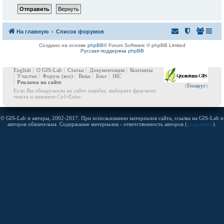
На главную
Список форумов
Создано на основе
phpBB
® Forum Software © phpBB Limited
Русская поддержка phpBB
English
О GIS-Lab
Статьи
Документация
Контакты
Участие
Форум
(все)
Вики
Блог
IRC
Реклама на сайте
(
Геокруг
)
Если Вы обнаружили на сайте ошибку, выберите фрагмент
текста и нажмите Ctrl+Enter
© GIS-Lab и авторы, 2002-2017. При использовании материалов сайта, ссылка на GIS-Lab и
авторов обязательна. Содержание материалов - ответственность авторов (
подробнее
).