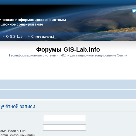
О GIS-Lab
С чего начать?
Форумы GIS-Lab.info
Геоинформационные системы (ГИС) и Дистанционное зондирование Земли
 учётной записи
исью. Если вы не
 email, указанный вами