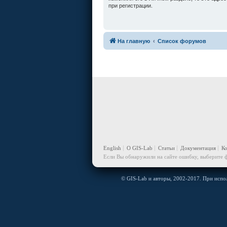
при регистрации.
На главную
Список форумов
English
О GIS-Lab
Статьи
Документация
К
Если Вы обнаружили на сайте ошибку, выберите ф
© GIS-Lab и авторы, 2002-2017. При испол