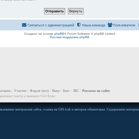
Связаться с администрацией
Наша команда
Пользователи
Создано на основе
phpBB
® Forum Software © phpBB Limited
Русская поддержка phpBB
онтакты
Участие
Форум
(все)
Вики
Блог
IRC
Реклама на сайте
рагмент текста и нажмите Ctrl+Enter
ьзовании материалов сайта, ссылка на GIS-Lab и авторов обязательна. Содержание материал