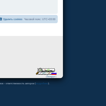
Удалить cookies
Часовой пояс:
UTC+03:00
(
Геокруг
)
ов - ответственность авторов (
подробнее
).