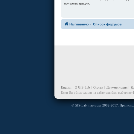
при регистрации.
На главную
Список форумов
English
О GIS-Lab
Статьи
Документация
К
Если Вы обнаружили на сайте ошибку, выберите ф
© GIS-Lab и авторы, 2002-2017. При испол