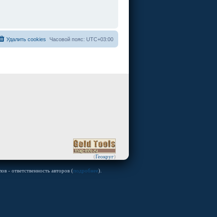
Удалить cookies
Часовой пояс:
UTC+03:00
(
Геокруг
)
ов - ответственность авторов (
подробнее
).