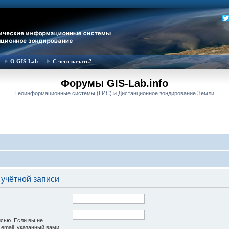
О GIS-Lab
С чего начать?
Форумы GIS-Lab.info
Геоинформационные системы (ГИС) и Дистанционное зондирование Земли
 учётной записи
исью. Если вы не
 email, указанный вами