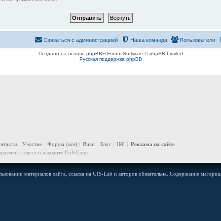
Связаться с администрацией
Наша команда
Пользователи
Создано на основе
phpBB
® Forum Software © phpBB Limited
Русская поддержка phpBB
онтакты
Участие
Форум
(все)
Вики
Блог
IRC
Реклама на сайте
рагмент текста и нажмите Ctrl+Enter
ьзовании материалов сайта, ссылка на GIS-Lab и авторов обязательна. Содержание материал