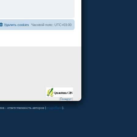
Удалить cookies
Часовой пояс:
UTC+03:00
(
Геокруг
)
ов - ответственность авторов (
подробнее
).