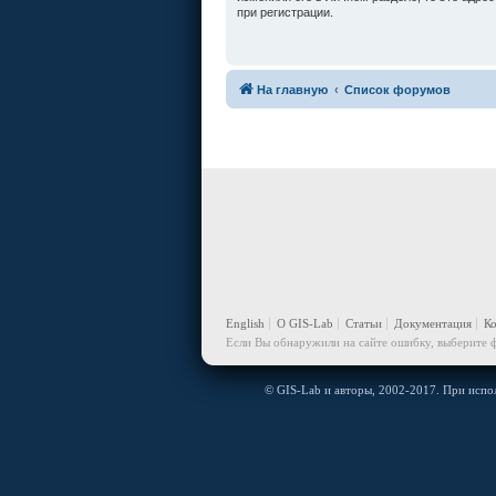
при регистрации.
На главную
Список форумов
English
О GIS-Lab
Статьи
Документация
К
Если Вы обнаружили на сайте ошибку, выберите ф
© GIS-Lab и авторы, 2002-2017. При испол