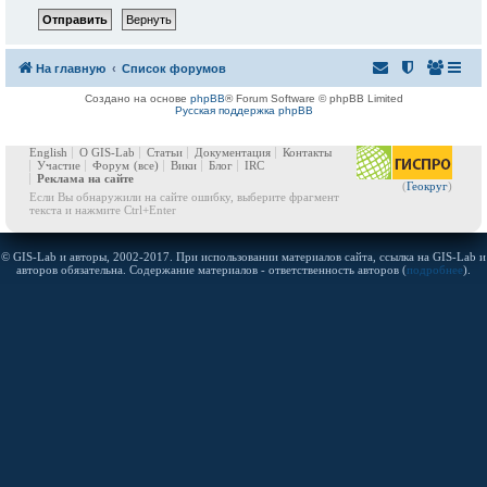
На главную
Список форумов
Создано на основе
phpBB
® Forum Software © phpBB Limited
Русская поддержка phpBB
English
О GIS-Lab
Статьи
Документация
Контакты
Участие
Форум
(все)
Вики
Блог
IRC
Реклама на сайте
(
Геокруг
)
Если Вы обнаружили на сайте ошибку, выберите фрагмент
текста и нажмите Ctrl+Enter
© GIS-Lab и авторы, 2002-2017. При использовании материалов сайта, ссылка на GIS-Lab и
авторов обязательна. Содержание материалов - ответственность авторов (
подробнее
).