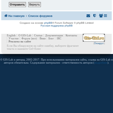
На главную
Список форумов
Создано на основе
phpBB
® Forum Software © phpBB Limited
Русская поддержка phpBB
English
О GIS-Lab
Статьи
Документация
Контакты
Участие
Форум
(все)
Вики
Блог
IRC
Реклама на сайте
(
Геокруг
)
Если Вы обнаружили на сайте ошибку, выберите фрагмент
текста и нажмите Ctrl+Enter
© GIS-Lab и авторы, 2002-2017. При использовании материалов сайта, ссылка на GIS-Lab и
авторов обязательна. Содержание материалов - ответственность авторов (
подробнее
).