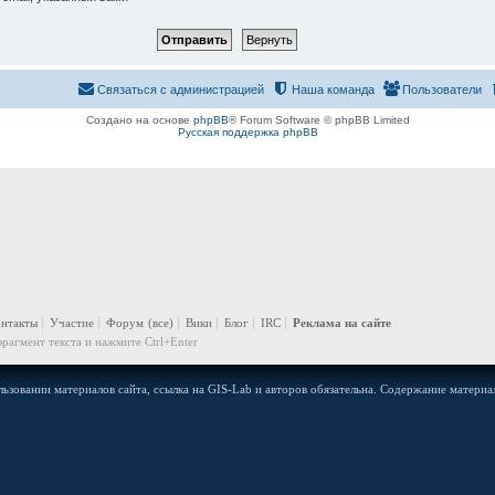
Связаться с администрацией
Наша команда
Пользователи
Создано на основе
phpBB
® Forum Software © phpBB Limited
Русская поддержка phpBB
онтакты
Участие
Форум
(все)
Вики
Блог
IRC
Реклама на сайте
рагмент текста и нажмите Ctrl+Enter
ьзовании материалов сайта, ссылка на GIS-Lab и авторов обязательна. Содержание материал