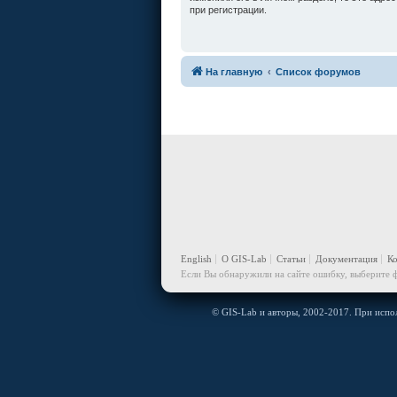
при регистрации.
На главную
Список форумов
English
О GIS-Lab
Статьи
Документация
К
Если Вы обнаружили на сайте ошибку, выберите ф
© GIS-Lab и авторы, 2002-2017. При испол