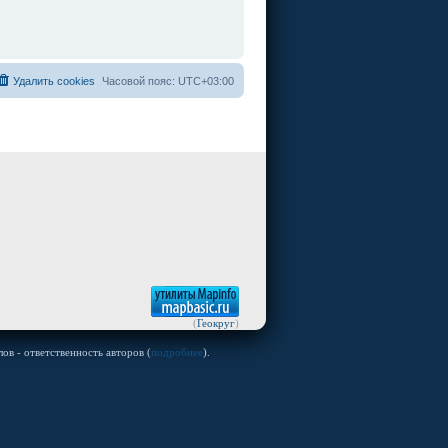
Удалить cookies
Часовой пояс:
UTC+03:00
(
Геокруг
)
ов - ответственность авторов (
подробнее
).