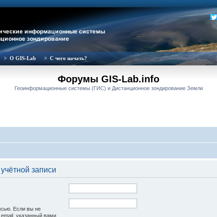
О GIS-Lab
С чего начать?
Форумы GIS-Lab.info
Геоинформационные системы (ГИС) и Дистанционное зондирование Земли
 учётной записи
исью. Если вы не
 email, указанный вами