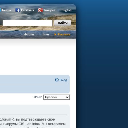
Twitter
Facebook
Google+
English
Форум
Блог
Реклама
Вход
Язык:
fo/forum»), вы подтверждаете своё
и «Форумы GIS-Lab.info». Мы оставляем