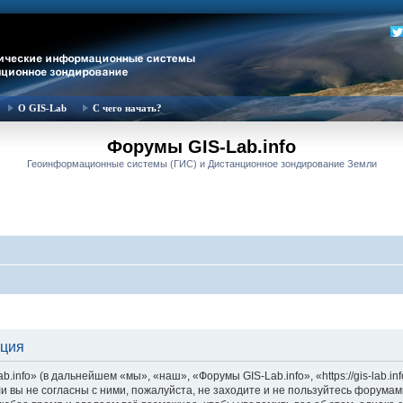
О GIS-Lab
С чего начать?
Форумы GIS-Lab.info
Геоинформационные системы (ГИС) и Дистанционное зондирование Земли
ация
nfo» (в дальнейшем «мы», «наш», «Форумы GIS-Lab.info», «https://gis-lab.in
и вы не согласны с ними, пожалуйста, не заходите и не пользуйтесь форумам