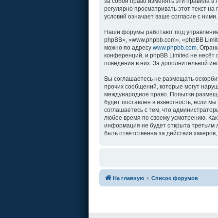
за собой право изменять эти правила в
регулярно просматривать этот текст на
условий означает ваше согласие с ними.
Наши форумы работают под управление
phpBB», «www.phpbb.com», «phpBB Limit
можно по адресу
www.phpbb.com
. Огра
конференций, и phpBB Limited не несёт
поведения в них. За дополнительной и
Вы соглашаетесь не размещать оскорби
прочих сообщений, которые могут наруш
международное право. Попытки размеще
будет поставлен в известность, если м
соглашаетесь с тем, что администратор
любое время по своему усмотрению. Как
информация не будет открыта третьим л
быть ответственна за действия хакеров,
На главную
Список форумов