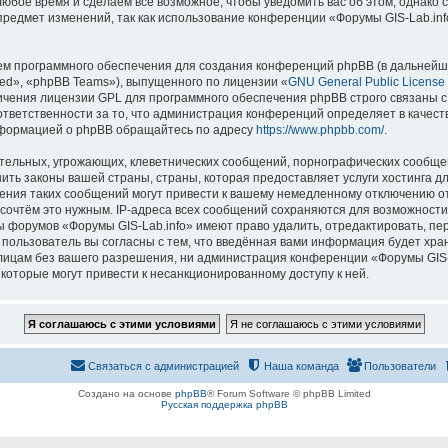
 любое время и сделаем всё возможное, чтобы уведомить вас об этом, однак
 предмет изменений, так как использование конференции «Форумы GIS-Lab.in
м программного обеспечения для создания конференций phpBB (в дальнейш
ed», «phpBB Teams»), выпущенного по лицензии «
GNU General Public License
ничения лицензии GPL для программного обеспечения phpBB строго связаны с
 ответственности за то, что администрация конференций определяет в качест
нформацией о phpBB обращайтесь по адресу
https://www.phpbb.com/
.
тельных, угрожающих, клеветнических сообщений, порнографических сообщен
ить законы вашей страны, страны, которая предоставляет услуги хостинга д
ния таких сообщений могут привести к вашему немедленному отключению о
ы сочтём это нужным. IP-адреса всех сообщений сохраняются для возможности
ы форумов «Форумы GIS-Lab.info» имеют право удалить, отредактировать, пе
 пользователь вы согласны с тем, что введённая вами информация будет хран
ицам без вашего разрешения, ни администрация конференции «Форумы GIS-La
 которые могут привести к несанкционированному доступу к ней.
Связаться с администрацией
Наша команда
Пользователи
Создано на основе
phpBB
® Forum Software © phpBB Limited
Русская поддержка phpBB