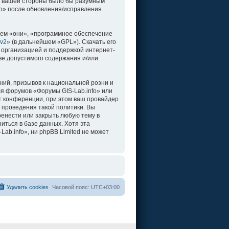
о с вашей стороны было бы разумным
fo» после обновления/исправления
ем «они», «программное обеспечение
 v2
» (в дальнейшем «GPL»). Скачать его
 организацией и поддержкой интернет-
ве допустимого содержания и/или
ий, призывов к национальной розни и
ля форумов «Форумы GIS-Lab.info» или
т конференции, при этом ваш провайдер
 проведения такой политики. Вы
ренести или закрыть любую тему в
иться в базе данных. Хотя эта
b.info», ни phpBB Limited не может
Удалить cookies
Часовой пояс:
UTC+03:00