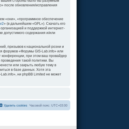
о с вашей стороны было бы разумным
fo» после обновления/исправления
ем «они», «программное обеспечение
 v2
» (в дальнейшем «GPL»). Скачать его
 организацией и поддержкой интернет-
ве допустимого содержания и/или
ий, призывов к национальной розни и
ля форумов «Форумы GIS-Lab.info» или
т конференции, при этом ваш провайдер
 проведения такой политики. Вы
ренести или закрыть любую тему в
иться в базе данных. Хотя эта
b.info», ни phpBB Limited не может
Удалить cookies
Часовой пояс:
UTC+03:00