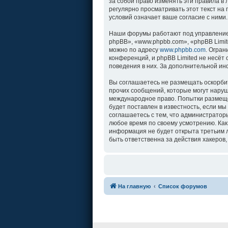
за собой право изменять эти правила в
регулярно просматривать этот текст на
условий означает ваше согласие с ними.
Наши форумы работают под управление
phpBB», «www.phpbb.com», «phpBB Limit
можно по адресу
www.phpbb.com
. Огра
конференций, и phpBB Limited не несёт
поведения в них. За дополнительной и
Вы соглашаетесь не размещать оскорби
прочих сообщений, которые могут наруш
международное право. Попытки размеще
будет поставлен в известность, если м
соглашаетесь с тем, что администратор
любое время по своему усмотрению. Как
информация не будет открыта третьим л
быть ответственна за действия хакеров,
На главную
Список форумов