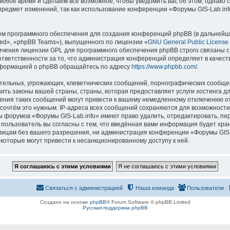
 любое время и сделаем всё возможное, чтобы уведомить вас об этом, однак
 предмет изменений, так как использование конференции «Форумы GIS-Lab.in
м программного обеспечения для создания конференций phpBB (в дальнейш
ed», «phpBB Teams»), выпущенного по лицензии «
GNU General Public License
ничения лицензии GPL для программного обеспечения phpBB строго связаны с
 ответственности за то, что администрация конференций определяет в качест
нформацией о phpBB обращайтесь по адресу
https://www.phpbb.com/
.
тельных, угрожающих, клеветнических сообщений, порнографических сообщен
ить законы вашей страны, страны, которая предоставляет услуги хостинга д
ния таких сообщений могут привести к вашему немедленному отключению о
ы сочтём это нужным. IP-адреса всех сообщений сохраняются для возможности
ы форумов «Форумы GIS-Lab.info» имеют право удалить, отредактировать, пе
 пользователь вы согласны с тем, что введённая вами информация будет хран
ицам без вашего разрешения, ни администрация конференции «Форумы GIS-La
 которые могут привести к несанкционированному доступу к ней.
Связаться с администрацией
Наша команда
Пользователи
Создано на основе
phpBB
® Forum Software © phpBB Limited
Русская поддержка phpBB