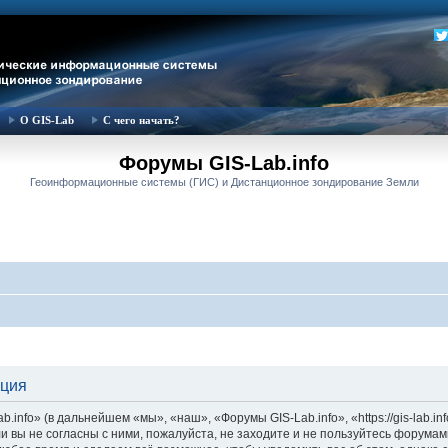
О GIS-Lab
С чего начать?
Форумы GIS-Lab.info
Геоинформационные системы (ГИС) и Дистанционное зондирование Земли
ация
nfo» (в дальнейшем «мы», «наш», «Форумы GIS-Lab.info», «https://gis-lab.in
и вы не согласны с ними, пожалуйста, не заходите и не пользуйтесь форумам