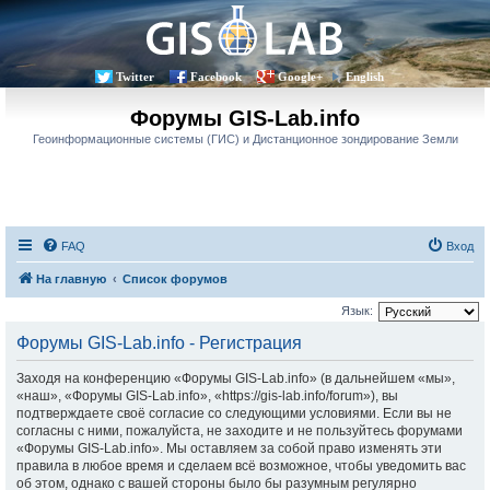
Twitter
Facebook
Google+
English
Форумы GIS-Lab.info
Геоинформационные системы (ГИС) и Дистанционное зондирование Земли
FAQ
Вход
На главную
Список форумов
Язык:
Форумы GIS-Lab.info - Регистрация
Заходя на конференцию «Форумы GIS-Lab.info» (в дальнейшем «мы»,
«наш», «Форумы GIS-Lab.info», «https://gis-lab.info/forum»), вы
подтверждаете своё согласие со следующими условиями. Если вы не
согласны с ними, пожалуйста, не заходите и не пользуйтесь форумами
«Форумы GIS-Lab.info». Мы оставляем за собой право изменять эти
правила в любое время и сделаем всё возможное, чтобы уведомить вас
об этом, однако с вашей стороны было бы разумным регулярно