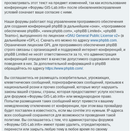
просматривать этот текст на предмет изменений, так как использование
конференции «Форумы GIS-Lab.info» после обновления/исправления
условий означает ваше согласие с ними.
Наши форумы работают под управлением программного обеспечения
для создания конференций phpBB (в дальнейшем «они», «программное
обеспечение phpBB», «www.phpbb.com», «phpBB Limited», «phpBB
Teams»), выпущенного по лицензии «
GNU General Public License v2
» (в
дальнейшем «GPL»). Скачать его можно по адресу
www.phpbb.com
.
Ограничения лицензии GPL для программного обеспечения phpBB
строго связаны с организацией и поддержкой интернет-конференций, и
phpBB Limited не несёт ответственности за то, что администрация
конференций определяет в качестве допустимого содержания и/или
поведения в них. За дополнительной информацией о phpBB
обращайтесь по адресу
https://www.phpbb.com/
.
Вы соглашаетесь не размещать оскорбительных, угрожающих,
клеветнических сообщений, порнографических сообщений, призывов к
национальной розни и прочих сообщений, которые могут нарушить
законы вашей страны, страны, которая предоставляет услуги хостинга
для форумов «Форумы GIS-Lab.info» или международное право.
Попытки размещения таких сообщений могут привести к вашему
немедленному отключению от конференции, при этом ваш провайдер
будет поставлен в известность, если мы сочтём это нужным. IP-адреса
всех сообщений сохраняются для возможности проведения такой
политики. Вы соглашаетесь с тем, что администраторы форумов
«Форумы GIS-Lab.info» имеют право удалить, отредактировать,
перенести или закрыть любую тему в любое время по своему