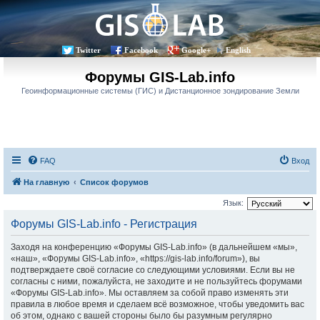
Twitter
Facebook
Google+
English
Форумы GIS-Lab.info
Геоинформационные системы (ГИС) и Дистанционное зондирование Земли
FAQ
Вход
На главную
Список форумов
Язык:
Форумы GIS-Lab.info - Регистрация
Заходя на конференцию «Форумы GIS-Lab.info» (в дальнейшем «мы»,
«наш», «Форумы GIS-Lab.info», «https://gis-lab.info/forum»), вы
подтверждаете своё согласие со следующими условиями. Если вы не
согласны с ними, пожалуйста, не заходите и не пользуйтесь форумами
«Форумы GIS-Lab.info». Мы оставляем за собой право изменять эти
правила в любое время и сделаем всё возможное, чтобы уведомить вас
об этом, однако с вашей стороны было бы разумным регулярно