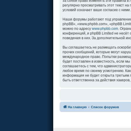
за собой право изменять эти правила в
регулярно просматривать этот текст на
условий означает ваше согласие с ними.
Наши форумы работают под управление
phpBB», «www.phpbb.com», «phpBB Limit
можно по адресу
www.phpbb.com
. Огра
конференций, и phpBB Limited не несёт
поведения в них. За дополнительной и
Вы соглашаетесь не размещать оскорби
прочих сообщений, которые могут наруш
международное право. Попытки размеще
будет поставлен в известность, если м
соглашаетесь с тем, что администратор
любое время по своему усмотрению. Как
информация не будет открыта третьим л
быть ответственна за действия хакеров,
На главную
Список форумов