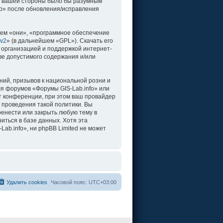
о с вашей стороны было бы разумным
fo» после обновления/исправления
ем «они», «программное обеспечение
 v2
» (в дальнейшем «GPL»). Скачать его
 организацией и поддержкой интернет-
ве допустимого содержания и/или
ий, призывов к национальной розни и
ля форумов «Форумы GIS-Lab.info» или
т конференции, при этом ваш провайдер
 проведения такой политики. Вы
ренести или закрыть любую тему в
иться в базе данных. Хотя эта
b.info», ни phpBB Limited не может
Удалить cookies
Часовой пояс:
UTC+03:00