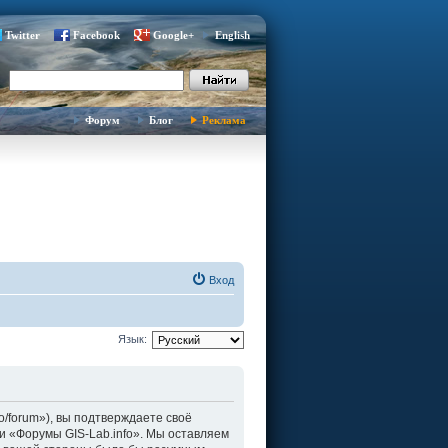
Twitter
Facebook
Google+
English
Форум
Блог
Реклама
Вход
Язык:
fo/forum»), вы подтверждаете своё
и «Форумы GIS-Lab.info». Мы оставляем