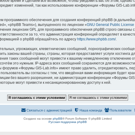
 любое время и сделаем всё возможное, чтобы уведомить вас об этом, однак
 предмет изменений, так как использование конференции «Форумы GIS-Lab.in
м программного обеспечения для создания конференций phpBB (в дальнейш
ed», «phpBB Teams»), выпущенного по лицензии «
GNU General Public License
ничения лицензии GPL для программного обеспечения phpBB строго связаны с
 ответственности за то, что администрация конференций определяет в качест
нформацией о phpBB обращайтесь по адресу
https://www.phpbb.com/
.
тельных, угрожающих, клеветнических сообщений, порнографических сообщен
ить законы вашей страны, страны, которая предоставляет услуги хостинга д
ния таких сообщений могут привести к вашему немедленному отключению о
ы сочтём это нужным. IP-адреса всех сообщений сохраняются для возможности
ы форумов «Форумы GIS-Lab.info» имеют право удалить, отредактировать, пе
 пользователь вы согласны с тем, что введённая вами информация будет хран
ицам без вашего разрешения, ни администрация конференции «Форумы GIS-La
 которые могут привести к несанкционированному доступу к ней.
Связаться с администрацией
Наша команда
Пользователи
Создано на основе
phpBB
® Forum Software © phpBB Limited
Русская поддержка phpBB