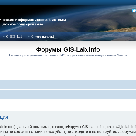
О GIS-Lab
С чего начать?
Форумы GIS-Lab.info
Геоинформационные системы (ГИС) и Дистанционное зондирование Земли
ация
nfo» (в дальнейшем «мы», «наш», «Форумы GIS-Lab.info», «https://gis-lab.in
и вы не согласны с ними, пожалуйста, не заходите и не пользуйтесь форумам