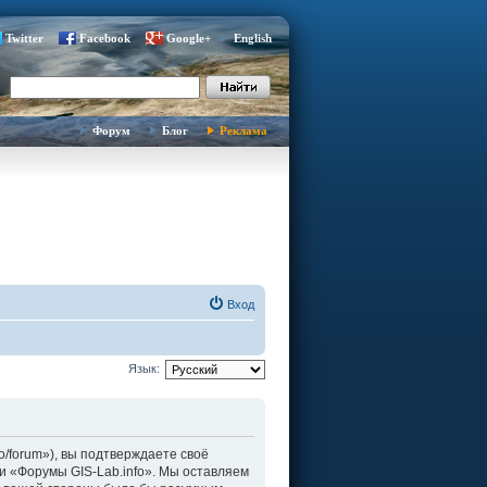
Twitter
Facebook
Google+
English
Форум
Блог
Реклама
Вход
Язык:
fo/forum»), вы подтверждаете своё
и «Форумы GIS-Lab.info». Мы оставляем