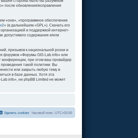
о с вашей стороны было бы разумным
fo» после обновления/исправления
ем «они», «программное обеспечение
 v2
» (в дальнейшем «GPL»). Скачать его
 организацией и поддержкой интернет-
ве допустимого содержания и/или
ий, призывов к национальной розни и
ля форумов «Форумы GIS-Lab.info» или
т конференции, при этом ваш провайдер
 проведения такой политики. Вы
ренести или закрыть любую тему в
иться в базе данных. Хотя эта
b.info», ни phpBB Limited не может
Удалить cookies
Часовой пояс:
UTC+03:00