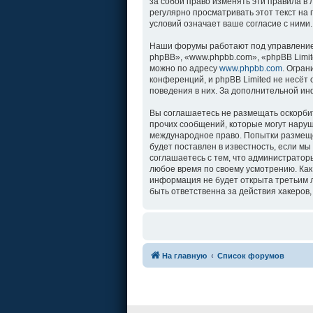
за собой право изменять эти правила в
регулярно просматривать этот текст на
условий означает ваше согласие с ними.
Наши форумы работают под управление
phpBB», «www.phpbb.com», «phpBB Limit
можно по адресу
www.phpbb.com
. Огра
конференций, и phpBB Limited не несёт
поведения в них. За дополнительной и
Вы соглашаетесь не размещать оскорби
прочих сообщений, которые могут наруш
международное право. Попытки размеще
будет поставлен в известность, если м
соглашаетесь с тем, что администратор
любое время по своему усмотрению. Как
информация не будет открыта третьим л
быть ответственна за действия хакеров,
На главную
Список форумов