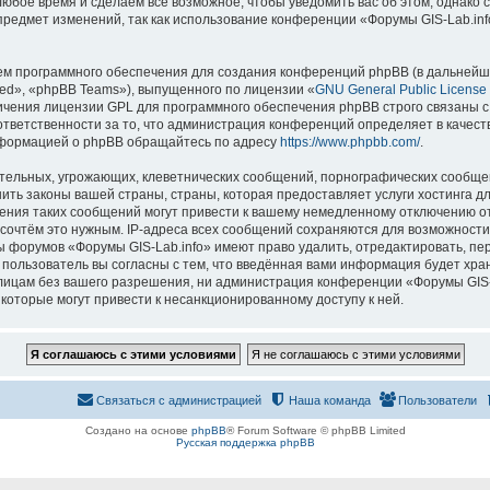
 любое время и сделаем всё возможное, чтобы уведомить вас об этом, однак
 предмет изменений, так как использование конференции «Форумы GIS-Lab.in
м программного обеспечения для создания конференций phpBB (в дальнейш
ed», «phpBB Teams»), выпущенного по лицензии «
GNU General Public License
ничения лицензии GPL для программного обеспечения phpBB строго связаны с
 ответственности за то, что администрация конференций определяет в качест
нформацией о phpBB обращайтесь по адресу
https://www.phpbb.com/
.
тельных, угрожающих, клеветнических сообщений, порнографических сообщен
ить законы вашей страны, страны, которая предоставляет услуги хостинга д
ния таких сообщений могут привести к вашему немедленному отключению о
ы сочтём это нужным. IP-адреса всех сообщений сохраняются для возможности
ы форумов «Форумы GIS-Lab.info» имеют право удалить, отредактировать, пе
 пользователь вы согласны с тем, что введённая вами информация будет хран
ицам без вашего разрешения, ни администрация конференции «Форумы GIS-La
 которые могут привести к несанкционированному доступу к ней.
Связаться с администрацией
Наша команда
Пользователи
Создано на основе
phpBB
® Forum Software © phpBB Limited
Русская поддержка phpBB