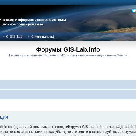
О GIS-Lab
С чего начать?
Форумы GIS-Lab.info
Геоинформационные системы (ГИС) и Дистанционное зондирование Земли
ация
nfo» (в дальнейшем «мы», «наш», «Форумы GIS-Lab.info», «https://gis-lab.in
и вы не согласны с ними, пожалуйста, не заходите и не пользуйтесь форумам