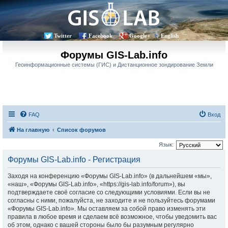
Twitter
Facebook
Google+
English
Форумы GIS-Lab.info
Геоинформационные системы (ГИС) и Дистанционное зондирование Земли
FAQ
Вход
На главную
Список форумов
Язык:
Форумы GIS-Lab.info - Регистрация
Заходя на конференцию «Форумы GIS-Lab.info» (в дальнейшем «мы»,
«наш», «Форумы GIS-Lab.info», «https://gis-lab.info/forum»), вы
подтверждаете своё согласие со следующими условиями. Если вы не
согласны с ними, пожалуйста, не заходите и не пользуйтесь форумами
«Форумы GIS-Lab.info». Мы оставляем за собой право изменять эти
правила в любое время и сделаем всё возможное, чтобы уведомить вас
об этом, однако с вашей стороны было бы разумным регулярно