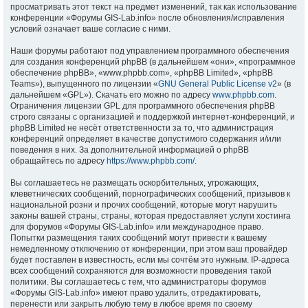
просматривать этот текст на предмет изменений, так как использование
конференции «Форумы GIS-Lab.info» после обновления/исправления
условий означает ваше согласие с ними.
Наши форумы работают под управлением программного обеспечения
для создания конференций phpBB (в дальнейшем «они», «программное
обеспечение phpBB», «www.phpbb.com», «phpBB Limited», «phpBB
Teams»), выпущенного по лицензии «
GNU General Public License v2
» (в
дальнейшем «GPL»). Скачать его можно по адресу
www.phpbb.com
.
Ограничения лицензии GPL для программного обеспечения phpBB
строго связаны с организацией и поддержкой интернет-конференций, и
phpBB Limited не несёт ответственности за то, что администрация
конференций определяет в качестве допустимого содержания и/или
поведения в них. За дополнительной информацией о phpBB
обращайтесь по адресу
https://www.phpbb.com/
.
Вы соглашаетесь не размещать оскорбительных, угрожающих,
клеветнических сообщений, порнографических сообщений, призывов к
национальной розни и прочих сообщений, которые могут нарушить
законы вашей страны, страны, которая предоставляет услуги хостинга
для форумов «Форумы GIS-Lab.info» или международное право.
Попытки размещения таких сообщений могут привести к вашему
немедленному отключению от конференции, при этом ваш провайдер
будет поставлен в известность, если мы сочтём это нужным. IP-адреса
всех сообщений сохраняются для возможности проведения такой
политики. Вы соглашаетесь с тем, что администраторы форумов
«Форумы GIS-Lab.info» имеют право удалить, отредактировать,
перенести или закрыть любую тему в любое время по своему