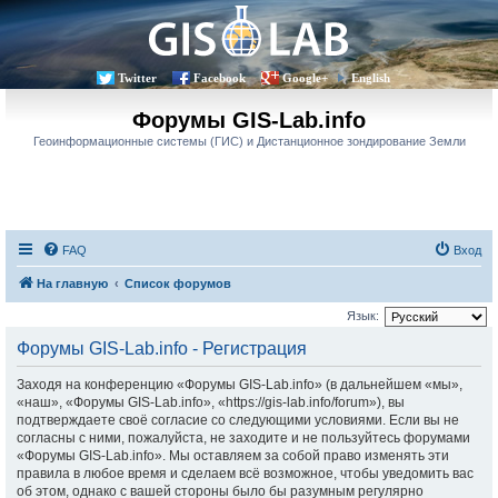
Twitter
Facebook
Google+
English
Форумы GIS-Lab.info
Геоинформационные системы (ГИС) и Дистанционное зондирование Земли
FAQ
Вход
На главную
Список форумов
Язык:
Форумы GIS-Lab.info - Регистрация
Заходя на конференцию «Форумы GIS-Lab.info» (в дальнейшем «мы»,
«наш», «Форумы GIS-Lab.info», «https://gis-lab.info/forum»), вы
подтверждаете своё согласие со следующими условиями. Если вы не
согласны с ними, пожалуйста, не заходите и не пользуйтесь форумами
«Форумы GIS-Lab.info». Мы оставляем за собой право изменять эти
правила в любое время и сделаем всё возможное, чтобы уведомить вас
об этом, однако с вашей стороны было бы разумным регулярно