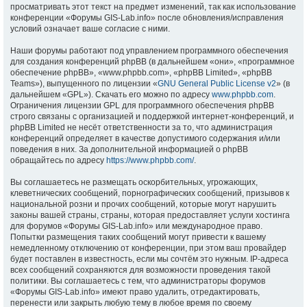
просматривать этот текст на предмет изменений, так как использование
конференции «Форумы GIS-Lab.info» после обновления/исправления
условий означает ваше согласие с ними.
Наши форумы работают под управлением программного обеспечения
для создания конференций phpBB (в дальнейшем «они», «программное
обеспечение phpBB», «www.phpbb.com», «phpBB Limited», «phpBB
Teams»), выпущенного по лицензии «
GNU General Public License v2
» (в
дальнейшем «GPL»). Скачать его можно по адресу
www.phpbb.com
.
Ограничения лицензии GPL для программного обеспечения phpBB
строго связаны с организацией и поддержкой интернет-конференций, и
phpBB Limited не несёт ответственности за то, что администрация
конференций определяет в качестве допустимого содержания и/или
поведения в них. За дополнительной информацией о phpBB
обращайтесь по адресу
https://www.phpbb.com/
.
Вы соглашаетесь не размещать оскорбительных, угрожающих,
клеветнических сообщений, порнографических сообщений, призывов к
национальной розни и прочих сообщений, которые могут нарушить
законы вашей страны, страны, которая предоставляет услуги хостинга
для форумов «Форумы GIS-Lab.info» или международное право.
Попытки размещения таких сообщений могут привести к вашему
немедленному отключению от конференции, при этом ваш провайдер
будет поставлен в известность, если мы сочтём это нужным. IP-адреса
всех сообщений сохраняются для возможности проведения такой
политики. Вы соглашаетесь с тем, что администраторы форумов
«Форумы GIS-Lab.info» имеют право удалить, отредактировать,
перенести или закрыть любую тему в любое время по своему