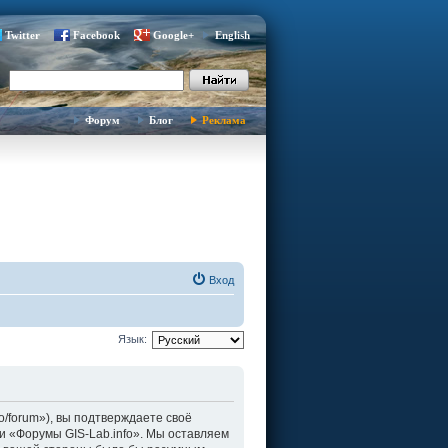
Twitter
Facebook
Google+
English
Форум
Блог
Реклама
Вход
Язык:
fo/forum»), вы подтверждаете своё
и «Форумы GIS-Lab.info». Мы оставляем