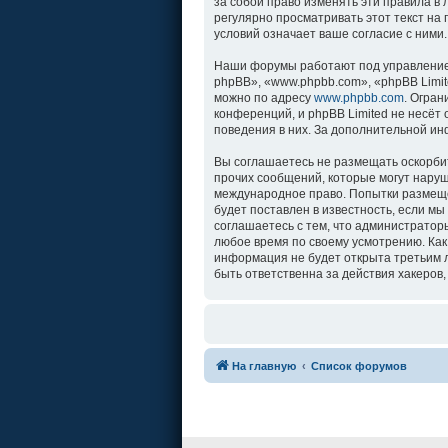
за собой право изменять эти правила в
регулярно просматривать этот текст на
условий означает ваше согласие с ними.
Наши форумы работают под управление
phpBB», «www.phpbb.com», «phpBB Limit
можно по адресу
www.phpbb.com
. Огра
конференций, и phpBB Limited не несёт
поведения в них. За дополнительной и
Вы соглашаетесь не размещать оскорби
прочих сообщений, которые могут наруш
международное право. Попытки размеще
будет поставлен в известность, если м
соглашаетесь с тем, что администратор
любое время по своему усмотрению. Как
информация не будет открыта третьим л
быть ответственна за действия хакеров,
На главную
Список форумов