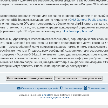
 любое время и сделаем всё возможное, чтобы уведомить вас об этом, однак
 предмет изменений, так как использование конференции «Форумы GIS-Lab.in
м программного обеспечения для создания конференций phpBB (в дальнейш
ed», «phpBB Teams»), выпущенного по лицензии «
GNU General Public License
ничения лицензии GPL для программного обеспечения phpBB строго связаны с
 ответственности за то, что администрация конференций определяет в качест
нформацией о phpBB обращайтесь по адресу
https://www.phpbb.com/
.
тельных, угрожающих, клеветнических сообщений, порнографических сообщен
ить законы вашей страны, страны, которая предоставляет услуги хостинга д
ния таких сообщений могут привести к вашему немедленному отключению о
ы сочтём это нужным. IP-адреса всех сообщений сохраняются для возможности
ы форумов «Форумы GIS-Lab.info» имеют право удалить, отредактировать, пе
 пользователь вы согласны с тем, что введённая вами информация будет хран
ицам без вашего разрешения, ни администрация конференции «Форумы GIS-La
 которые могут привести к несанкционированному доступу к ней.
Связаться с администрацией
Наша команда
Пользователи
Создано на основе
phpBB
® Forum Software © phpBB Limited
Русская поддержка phpBB