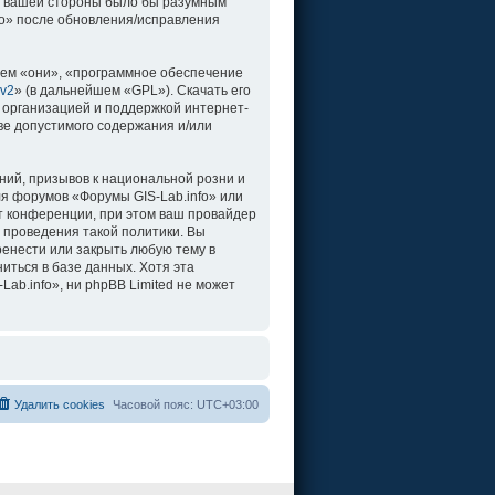
о с вашей стороны было бы разумным
fo» после обновления/исправления
ем «они», «программное обеспечение
 v2
» (в дальнейшем «GPL»). Скачать его
 организацией и поддержкой интернет-
ве допустимого содержания и/или
ий, призывов к национальной розни и
ля форумов «Форумы GIS-Lab.info» или
т конференции, при этом ваш провайдер
 проведения такой политики. Вы
ренести или закрыть любую тему в
иться в базе данных. Хотя эта
b.info», ни phpBB Limited не может
Удалить cookies
Часовой пояс:
UTC+03:00