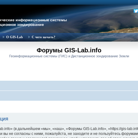
О GIS-Lab
С чего начать?
Форумы GIS-Lab.info
Геоинформационные системы (ГИС) и Дистанционное зондирование Земли
ация
nfo» (в дальнейшем «мы», «наш», «Форумы GIS-Lab.info», «https://gis-lab.in
и вы не согласны с ними, пожалуйста, не заходите и не пользуйтесь форумам