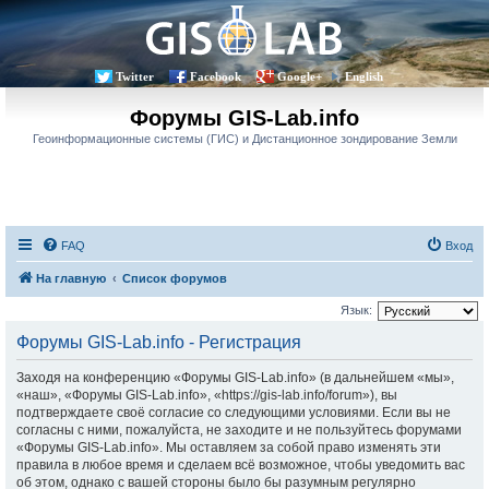
Twitter
Facebook
Google+
English
Форумы GIS-Lab.info
Геоинформационные системы (ГИС) и Дистанционное зондирование Земли
FAQ
Вход
На главную
Список форумов
Язык:
Форумы GIS-Lab.info - Регистрация
Заходя на конференцию «Форумы GIS-Lab.info» (в дальнейшем «мы»,
«наш», «Форумы GIS-Lab.info», «https://gis-lab.info/forum»), вы
подтверждаете своё согласие со следующими условиями. Если вы не
согласны с ними, пожалуйста, не заходите и не пользуйтесь форумами
«Форумы GIS-Lab.info». Мы оставляем за собой право изменять эти
правила в любое время и сделаем всё возможное, чтобы уведомить вас
об этом, однако с вашей стороны было бы разумным регулярно