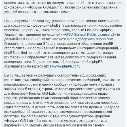
просматривать этот текст на предмет изменений, так как использование
конференции «Форумы GIS-Lab.info» после обновления/исправления
условий означает ваше согласие с ними.
Наши форумы работают под управлением программного обеспечения
для создания конференций phpBB (в дальнейшем «они», «программное
обеспечение phpBB», «www.phpbb.com», «phpBB Limited», «phpBB
Teams»), выпущенного по лицензии «
GNU General Public License v2
» (в
дальнейшем «GPL»). Скачать его можно по адресу
www.phpbb.com
.
Ограничения лицензии GPL для программного обеспечения phpBB
строго связаны с организацией и поддержкой интернет-конференций, и
phpBB Limited не несёт ответственности за то, что администрация
конференций определяет в качестве допустимого содержания и/или
поведения в них. За дополнительной информацией о phpBB
обращайтесь по адресу
https://www.phpbb.com/
.
Вы соглашаетесь не размещать оскорбительных, угрожающих,
клеветнических сообщений, порнографических сообщений, призывов к
национальной розни и прочих сообщений, которые могут нарушить
законы вашей страны, страны, которая предоставляет услуги хостинга
для форумов «Форумы GIS-Lab.info» или международное право.
Попытки размещения таких сообщений могут привести к вашему
немедленному отключению от конференции, при этом ваш провайдер
будет поставлен в известность, если мы сочтём это нужным. IP-адреса
всех сообщений сохраняются для возможности проведения такой
политики. Вы соглашаетесь с тем, что администраторы форумов
«Форумы GIS-Lab.info» имеют право удалить, отредактировать,
перенести или закрыть любую тему в любое время по своему