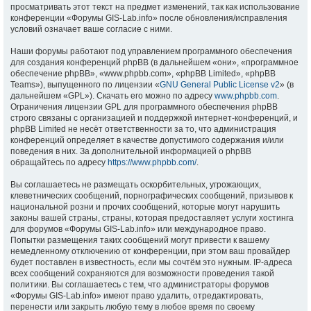
просматривать этот текст на предмет изменений, так как использование
конференции «Форумы GIS-Lab.info» после обновления/исправления
условий означает ваше согласие с ними.
Наши форумы работают под управлением программного обеспечения
для создания конференций phpBB (в дальнейшем «они», «программное
обеспечение phpBB», «www.phpbb.com», «phpBB Limited», «phpBB
Teams»), выпущенного по лицензии «
GNU General Public License v2
» (в
дальнейшем «GPL»). Скачать его можно по адресу
www.phpbb.com
.
Ограничения лицензии GPL для программного обеспечения phpBB
строго связаны с организацией и поддержкой интернет-конференций, и
phpBB Limited не несёт ответственности за то, что администрация
конференций определяет в качестве допустимого содержания и/или
поведения в них. За дополнительной информацией о phpBB
обращайтесь по адресу
https://www.phpbb.com/
.
Вы соглашаетесь не размещать оскорбительных, угрожающих,
клеветнических сообщений, порнографических сообщений, призывов к
национальной розни и прочих сообщений, которые могут нарушить
законы вашей страны, страны, которая предоставляет услуги хостинга
для форумов «Форумы GIS-Lab.info» или международное право.
Попытки размещения таких сообщений могут привести к вашему
немедленному отключению от конференции, при этом ваш провайдер
будет поставлен в известность, если мы сочтём это нужным. IP-адреса
всех сообщений сохраняются для возможности проведения такой
политики. Вы соглашаетесь с тем, что администраторы форумов
«Форумы GIS-Lab.info» имеют право удалить, отредактировать,
перенести или закрыть любую тему в любое время по своему