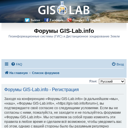
Twitter
Facebook
Google+
English
Форумы GIS-Lab.info
Геоинформационные системы (ГИС) и Дистанционное зондирование Земли
FAQ
Вход
На главную
Список форумов
Язык:
Форумы GIS-Lab.info - Регистрация
Заходя на конференцию «Форумы GIS-Lab.info» (в дальнейшем «мы»,
«наш», «Форумы GIS-Lab.info», «https://gis-lab.info/forum»), вы
подтверждаете своё согласие со следующими условиями. Если вы не
согласны с ними, пожалуйста, не заходите и не пользуйтесь форумами
«Форумы GIS-Lab.info». Мы оставляем за собой право изменять эти
правила в любое время и сделаем всё возможное, чтобы уведомить вас
об этом, однако с вашей стороны было бы разумным регулярно