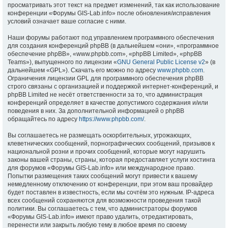
просматривать этот текст на предмет изменений, так как использование
конференции «Форумы GIS-Lab.info» после обновления/исправления
условий означает ваше согласие с ними.
Наши форумы работают под управлением программного обеспечения
для создания конференций phpBB (в дальнейшем «они», «программное
обеспечение phpBB», «www.phpbb.com», «phpBB Limited», «phpBB
Teams»), выпущенного по лицензии «
GNU General Public License v2
» (в
дальнейшем «GPL»). Скачать его можно по адресу
www.phpbb.com
.
Ограничения лицензии GPL для программного обеспечения phpBB
строго связаны с организацией и поддержкой интернет-конференций, и
phpBB Limited не несёт ответственности за то, что администрация
конференций определяет в качестве допустимого содержания и/или
поведения в них. За дополнительной информацией о phpBB
обращайтесь по адресу
https://www.phpbb.com/
.
Вы соглашаетесь не размещать оскорбительных, угрожающих,
клеветнических сообщений, порнографических сообщений, призывов к
национальной розни и прочих сообщений, которые могут нарушить
законы вашей страны, страны, которая предоставляет услуги хостинга
для форумов «Форумы GIS-Lab.info» или международное право.
Попытки размещения таких сообщений могут привести к вашему
немедленному отключению от конференции, при этом ваш провайдер
будет поставлен в известность, если мы сочтём это нужным. IP-адреса
всех сообщений сохраняются для возможности проведения такой
политики. Вы соглашаетесь с тем, что администраторы форумов
«Форумы GIS-Lab.info» имеют право удалить, отредактировать,
перенести или закрыть любую тему в любое время по своему