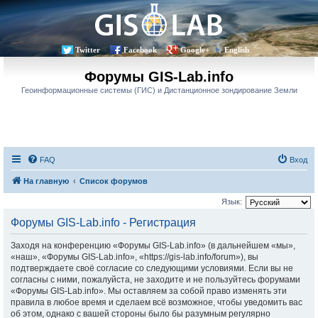
Twitter
Facebook
Google+
English
Форумы GIS-Lab.info
Геоинформационные системы (ГИС) и Дистанционное зондирование Земли
FAQ
Вход
На главную
Список форумов
Язык:
Форумы GIS-Lab.info - Регистрация
Заходя на конференцию «Форумы GIS-Lab.info» (в дальнейшем «мы»,
«наш», «Форумы GIS-Lab.info», «https://gis-lab.info/forum»), вы
подтверждаете своё согласие со следующими условиями. Если вы не
согласны с ними, пожалуйста, не заходите и не пользуйтесь форумами
«Форумы GIS-Lab.info». Мы оставляем за собой право изменять эти
правила в любое время и сделаем всё возможное, чтобы уведомить вас
об этом, однако с вашей стороны было бы разумным регулярно