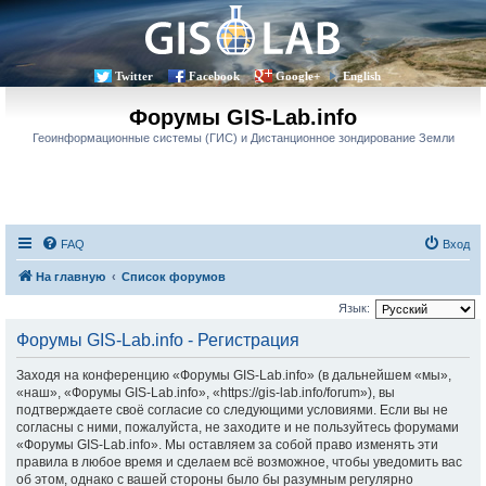
Twitter
Facebook
Google+
English
Форумы GIS-Lab.info
Геоинформационные системы (ГИС) и Дистанционное зондирование Земли
FAQ
Вход
На главную
Список форумов
Язык:
Форумы GIS-Lab.info - Регистрация
Заходя на конференцию «Форумы GIS-Lab.info» (в дальнейшем «мы»,
«наш», «Форумы GIS-Lab.info», «https://gis-lab.info/forum»), вы
подтверждаете своё согласие со следующими условиями. Если вы не
согласны с ними, пожалуйста, не заходите и не пользуйтесь форумами
«Форумы GIS-Lab.info». Мы оставляем за собой право изменять эти
правила в любое время и сделаем всё возможное, чтобы уведомить вас
об этом, однако с вашей стороны было бы разумным регулярно