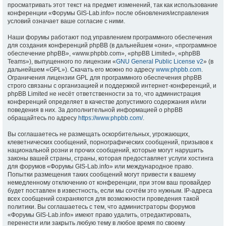
просматривать этот текст на предмет изменений, так как использование
конференции «Форумы GIS-Lab.info» после обновления/исправления
условий означает ваше согласие с ними.
Наши форумы работают под управлением программного обеспечения
для создания конференций phpBB (в дальнейшем «они», «программное
обеспечение phpBB», «www.phpbb.com», «phpBB Limited», «phpBB
Teams»), выпущенного по лицензии «
GNU General Public License v2
» (в
дальнейшем «GPL»). Скачать его можно по адресу
www.phpbb.com
.
Ограничения лицензии GPL для программного обеспечения phpBB
строго связаны с организацией и поддержкой интернет-конференций, и
phpBB Limited не несёт ответственности за то, что администрация
конференций определяет в качестве допустимого содержания и/или
поведения в них. За дополнительной информацией о phpBB
обращайтесь по адресу
https://www.phpbb.com/
.
Вы соглашаетесь не размещать оскорбительных, угрожающих,
клеветнических сообщений, порнографических сообщений, призывов к
национальной розни и прочих сообщений, которые могут нарушить
законы вашей страны, страны, которая предоставляет услуги хостинга
для форумов «Форумы GIS-Lab.info» или международное право.
Попытки размещения таких сообщений могут привести к вашему
немедленному отключению от конференции, при этом ваш провайдер
будет поставлен в известность, если мы сочтём это нужным. IP-адреса
всех сообщений сохраняются для возможности проведения такой
политики. Вы соглашаетесь с тем, что администраторы форумов
«Форумы GIS-Lab.info» имеют право удалить, отредактировать,
перенести или закрыть любую тему в любое время по своему