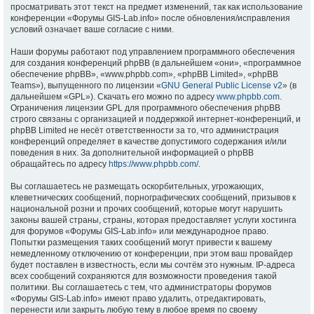
просматривать этот текст на предмет изменений, так как использование
конференции «Форумы GIS-Lab.info» после обновления/исправления
условий означает ваше согласие с ними.
Наши форумы работают под управлением программного обеспечения
для создания конференций phpBB (в дальнейшем «они», «программное
обеспечение phpBB», «www.phpbb.com», «phpBB Limited», «phpBB
Teams»), выпущенного по лицензии «
GNU General Public License v2
» (в
дальнейшем «GPL»). Скачать его можно по адресу
www.phpbb.com
.
Ограничения лицензии GPL для программного обеспечения phpBB
строго связаны с организацией и поддержкой интернет-конференций, и
phpBB Limited не несёт ответственности за то, что администрация
конференций определяет в качестве допустимого содержания и/или
поведения в них. За дополнительной информацией о phpBB
обращайтесь по адресу
https://www.phpbb.com/
.
Вы соглашаетесь не размещать оскорбительных, угрожающих,
клеветнических сообщений, порнографических сообщений, призывов к
национальной розни и прочих сообщений, которые могут нарушить
законы вашей страны, страны, которая предоставляет услуги хостинга
для форумов «Форумы GIS-Lab.info» или международное право.
Попытки размещения таких сообщений могут привести к вашему
немедленному отключению от конференции, при этом ваш провайдер
будет поставлен в известность, если мы сочтём это нужным. IP-адреса
всех сообщений сохраняются для возможности проведения такой
политики. Вы соглашаетесь с тем, что администраторы форумов
«Форумы GIS-Lab.info» имеют право удалить, отредактировать,
перенести или закрыть любую тему в любое время по своему