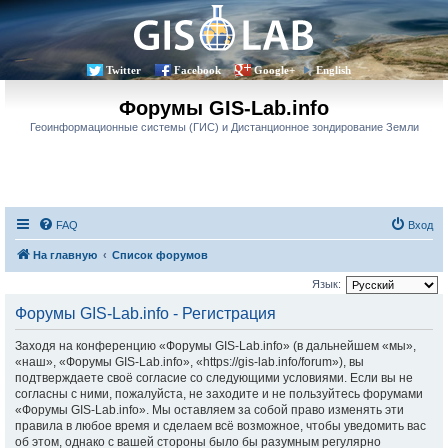
Twitter
Facebook
Google+
English
Форумы GIS-Lab.info
Геоинформационные системы (ГИС) и Дистанционное зондирование Земли
FAQ
Вход
На главную
Список форумов
Язык:
Форумы GIS-Lab.info - Регистрация
Заходя на конференцию «Форумы GIS-Lab.info» (в дальнейшем «мы»,
«наш», «Форумы GIS-Lab.info», «https://gis-lab.info/forum»), вы
подтверждаете своё согласие со следующими условиями. Если вы не
согласны с ними, пожалуйста, не заходите и не пользуйтесь форумами
«Форумы GIS-Lab.info». Мы оставляем за собой право изменять эти
правила в любое время и сделаем всё возможное, чтобы уведомить вас
об этом, однако с вашей стороны было бы разумным регулярно