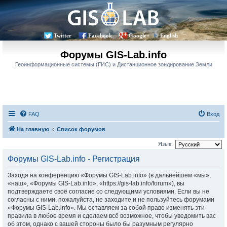
Twitter
Facebook
Google+
English
Форумы GIS-Lab.info
Геоинформационные системы (ГИС) и Дистанционное зондирование Земли
FAQ
Вход
На главную
Список форумов
Язык:
Форумы GIS-Lab.info - Регистрация
Заходя на конференцию «Форумы GIS-Lab.info» (в дальнейшем «мы»,
«наш», «Форумы GIS-Lab.info», «https://gis-lab.info/forum»), вы
подтверждаете своё согласие со следующими условиями. Если вы не
согласны с ними, пожалуйста, не заходите и не пользуйтесь форумами
«Форумы GIS-Lab.info». Мы оставляем за собой право изменять эти
правила в любое время и сделаем всё возможное, чтобы уведомить вас
об этом, однако с вашей стороны было бы разумным регулярно