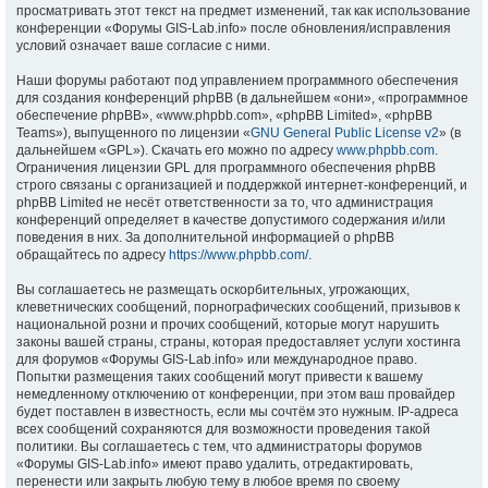
просматривать этот текст на предмет изменений, так как использование
конференции «Форумы GIS-Lab.info» после обновления/исправления
условий означает ваше согласие с ними.
Наши форумы работают под управлением программного обеспечения
для создания конференций phpBB (в дальнейшем «они», «программное
обеспечение phpBB», «www.phpbb.com», «phpBB Limited», «phpBB
Teams»), выпущенного по лицензии «
GNU General Public License v2
» (в
дальнейшем «GPL»). Скачать его можно по адресу
www.phpbb.com
.
Ограничения лицензии GPL для программного обеспечения phpBB
строго связаны с организацией и поддержкой интернет-конференций, и
phpBB Limited не несёт ответственности за то, что администрация
конференций определяет в качестве допустимого содержания и/или
поведения в них. За дополнительной информацией о phpBB
обращайтесь по адресу
https://www.phpbb.com/
.
Вы соглашаетесь не размещать оскорбительных, угрожающих,
клеветнических сообщений, порнографических сообщений, призывов к
национальной розни и прочих сообщений, которые могут нарушить
законы вашей страны, страны, которая предоставляет услуги хостинга
для форумов «Форумы GIS-Lab.info» или международное право.
Попытки размещения таких сообщений могут привести к вашему
немедленному отключению от конференции, при этом ваш провайдер
будет поставлен в известность, если мы сочтём это нужным. IP-адреса
всех сообщений сохраняются для возможности проведения такой
политики. Вы соглашаетесь с тем, что администраторы форумов
«Форумы GIS-Lab.info» имеют право удалить, отредактировать,
перенести или закрыть любую тему в любое время по своему