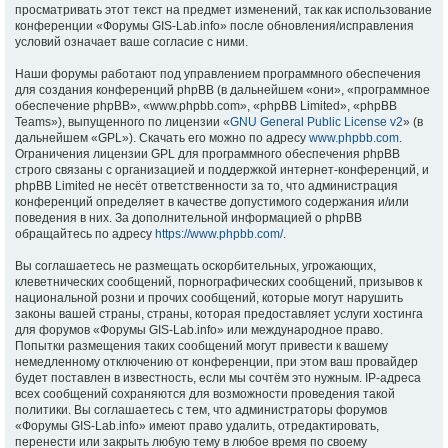
просматривать этот текст на предмет изменений, так как использование
конференции «Форумы GIS-Lab.info» после обновления/исправления
условий означает ваше согласие с ними.
Наши форумы работают под управлением программного обеспечения
для создания конференций phpBB (в дальнейшем «они», «программное
обеспечение phpBB», «www.phpbb.com», «phpBB Limited», «phpBB
Teams»), выпущенного по лицензии «
GNU General Public License v2
» (в
дальнейшем «GPL»). Скачать его можно по адресу
www.phpbb.com
.
Ограничения лицензии GPL для программного обеспечения phpBB
строго связаны с организацией и поддержкой интернет-конференций, и
phpBB Limited не несёт ответственности за то, что администрация
конференций определяет в качестве допустимого содержания и/или
поведения в них. За дополнительной информацией о phpBB
обращайтесь по адресу
https://www.phpbb.com/
.
Вы соглашаетесь не размещать оскорбительных, угрожающих,
клеветнических сообщений, порнографических сообщений, призывов к
национальной розни и прочих сообщений, которые могут нарушить
законы вашей страны, страны, которая предоставляет услуги хостинга
для форумов «Форумы GIS-Lab.info» или международное право.
Попытки размещения таких сообщений могут привести к вашему
немедленному отключению от конференции, при этом ваш провайдер
будет поставлен в известность, если мы сочтём это нужным. IP-адреса
всех сообщений сохраняются для возможности проведения такой
политики. Вы соглашаетесь с тем, что администраторы форумов
«Форумы GIS-Lab.info» имеют право удалить, отредактировать,
перенести или закрыть любую тему в любое время по своему