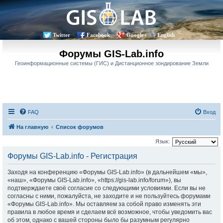
Twitter
Facebook
Google+
English
Форумы GIS-Lab.info
Геоинформационные системы (ГИС) и Дистанционное зондирование Земли
FAQ
Вход
На главную
Список форумов
Язык:
Форумы GIS-Lab.info - Регистрация
Заходя на конференцию «Форумы GIS-Lab.info» (в дальнейшем «мы»,
«наш», «Форумы GIS-Lab.info», «https://gis-lab.info/forum»), вы
подтверждаете своё согласие со следующими условиями. Если вы не
согласны с ними, пожалуйста, не заходите и не пользуйтесь форумами
«Форумы GIS-Lab.info». Мы оставляем за собой право изменять эти
правила в любое время и сделаем всё возможное, чтобы уведомить вас
об этом, однако с вашей стороны было бы разумным регулярно