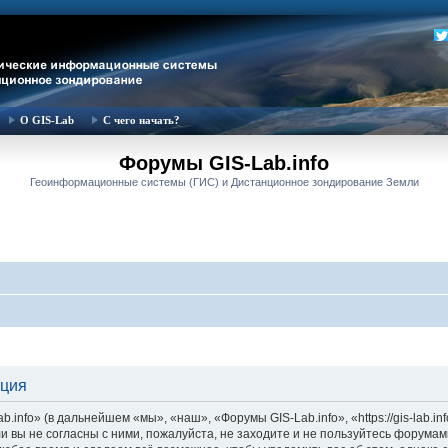
О GIS-Lab
С чего начать?
Форумы GIS-Lab.info
Геоинформационные системы (ГИС) и Дистанционное зондирование Земли
ация
nfo» (в дальнейшем «мы», «наш», «Форумы GIS-Lab.info», «https://gis-lab.in
и вы не согласны с ними, пожалуйста, не заходите и не пользуйтесь форумам