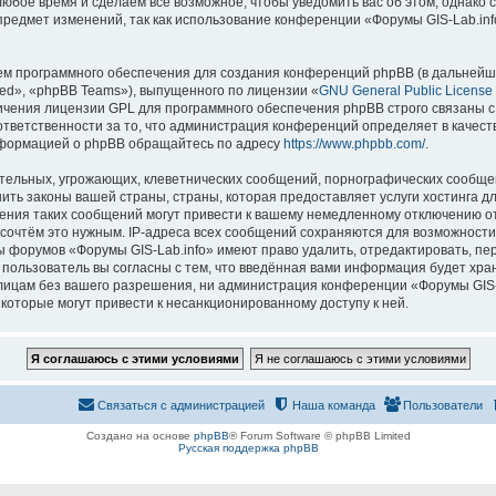
 любое время и сделаем всё возможное, чтобы уведомить вас об этом, однак
 предмет изменений, так как использование конференции «Форумы GIS-Lab.in
м программного обеспечения для создания конференций phpBB (в дальнейш
ed», «phpBB Teams»), выпущенного по лицензии «
GNU General Public License
ничения лицензии GPL для программного обеспечения phpBB строго связаны с
 ответственности за то, что администрация конференций определяет в качест
нформацией о phpBB обращайтесь по адресу
https://www.phpbb.com/
.
тельных, угрожающих, клеветнических сообщений, порнографических сообщен
ить законы вашей страны, страны, которая предоставляет услуги хостинга д
ния таких сообщений могут привести к вашему немедленному отключению о
ы сочтём это нужным. IP-адреса всех сообщений сохраняются для возможности
ы форумов «Форумы GIS-Lab.info» имеют право удалить, отредактировать, пе
 пользователь вы согласны с тем, что введённая вами информация будет хран
ицам без вашего разрешения, ни администрация конференции «Форумы GIS-La
 которые могут привести к несанкционированному доступу к ней.
Связаться с администрацией
Наша команда
Пользователи
Создано на основе
phpBB
® Forum Software © phpBB Limited
Русская поддержка phpBB