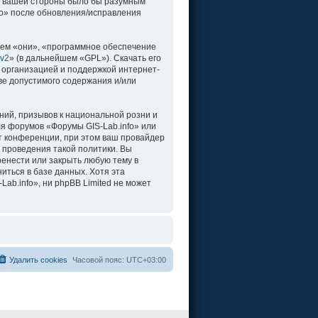
о с вашей стороны было бы разумным
fo» после обновления/исправления
ем «они», «программное обеспечение
 v2
» (в дальнейшем «GPL»). Скачать его
 организацией и поддержкой интернет-
ве допустимого содержания и/или
ий, призывов к национальной розни и
ля форумов «Форумы GIS-Lab.info» или
т конференции, при этом ваш провайдер
 проведения такой политики. Вы
ренести или закрыть любую тему в
иться в базе данных. Хотя эта
b.info», ни phpBB Limited не может
Удалить cookies
Часовой пояс:
UTC+03:00