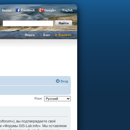
Twitter
Facebook
Google+
English
Форум
Блог
Реклама
Вход
Язык:
fo/forum»), вы подтверждаете своё
и «Форумы GIS-Lab.info». Мы оставляем