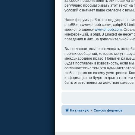
за собой право изменять эти правила в
регулярно просматривать этот текст на
условий означает ваше согласие с ними.
Наши форумы работают под управление
phpBB», «www.phpbb.com», «phpBB Limit
можно по адресу
www.phpbb.com
. Огра
конференций, и phpBB Limited не несёт
поведения в них. За дополнительной и
Вы соглашаетесь не размещать оскорби
прочих сообщений, которые могут наруш
международное право. Попытки размеще
будет поставлен в известность, если м
соглашаетесь с тем, что администратор
любое время по своему усмотрению. Как
информация не будет открыта третьим л
быть ответственна за действия хакеров,
На главную
Список форумов