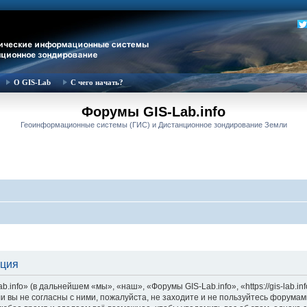
О GIS-Lab
С чего начать?
Форумы GIS-Lab.info
Геоинформационные системы (ГИС) и Дистанционное зондирование Земли
ация
nfo» (в дальнейшем «мы», «наш», «Форумы GIS-Lab.info», «https://gis-lab.in
и вы не согласны с ними, пожалуйста, не заходите и не пользуйтесь форумам