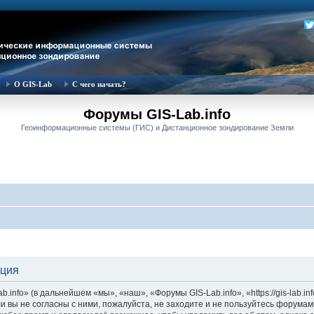
О GIS-Lab
С чего начать?
Форумы GIS-Lab.info
Геоинформационные системы (ГИС) и Дистанционное зондирование Земли
ация
nfo» (в дальнейшем «мы», «наш», «Форумы GIS-Lab.info», «https://gis-lab.in
и вы не согласны с ними, пожалуйста, не заходите и не пользуйтесь форумам