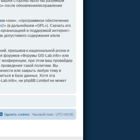
о с вашей стороны было бы разумным
fo» после обновления/исправления
ем «они», «программное обеспечение
 v2
» (в дальнейшем «GPL»). Скачать его
 организацией и поддержкой интернет-
ве допустимого содержания и/или
ий, призывов к национальной розни и
ля форумов «Форумы GIS-Lab.info» или
т конференции, при этом ваш провайдер
 проведения такой политики. Вы
ренести или закрыть любую тему в
иться в базе данных. Хотя эта
b.info», ни phpBB Limited не может
Удалить cookies
Часовой пояс:
UTC+03:00