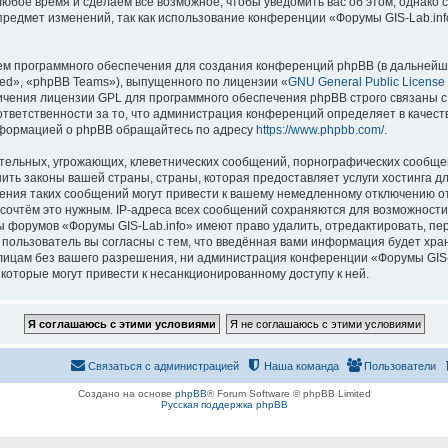
 любое время и сделаем всё возможное, чтобы уведомить вас об этом, однак
 предмет изменений, так как использование конференции «Форумы GIS-Lab.in
м программного обеспечения для создания конференций phpBB (в дальнейш
ed», «phpBB Teams»), выпущенного по лицензии «
GNU General Public License
ничения лицензии GPL для программного обеспечения phpBB строго связаны с
 ответственности за то, что администрация конференций определяет в качест
нформацией о phpBB обращайтесь по адресу
https://www.phpbb.com/
.
тельных, угрожающих, клеветнических сообщений, порнографических сообщен
ить законы вашей страны, страны, которая предоставляет услуги хостинга д
ния таких сообщений могут привести к вашему немедленному отключению о
ы сочтём это нужным. IP-адреса всех сообщений сохраняются для возможности
ы форумов «Форумы GIS-Lab.info» имеют право удалить, отредактировать, пе
 пользователь вы согласны с тем, что введённая вами информация будет хран
ицам без вашего разрешения, ни администрация конференции «Форумы GIS-La
 которые могут привести к несанкционированному доступу к ней.
Связаться с администрацией
Наша команда
Пользователи
Создано на основе
phpBB
® Forum Software © phpBB Limited
Русская поддержка phpBB