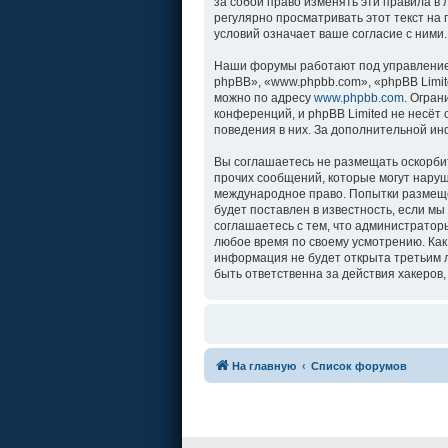
за собой право изменять эти правила в
регулярно просматривать этот текст на
условий означает ваше согласие с ними.
Наши форумы работают под управление
phpBB», «www.phpbb.com», «phpBB Limit
можно по адресу
www.phpbb.com
. Огра
конференций, и phpBB Limited не несёт
поведения в них. За дополнительной и
Вы соглашаетесь не размещать оскорби
прочих сообщений, которые могут наруш
международное право. Попытки размеще
будет поставлен в известность, если м
соглашаетесь с тем, что администратор
любое время по своему усмотрению. Как
информация не будет открыта третьим л
быть ответственна за действия хакеров,
На главную
Список форумов