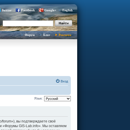
Twitter
Facebook
Google+
English
Форум
Блог
Реклама
Вход
Язык:
fo/forum»), вы подтверждаете своё
и «Форумы GIS-Lab.info». Мы оставляем