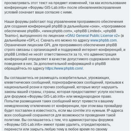
просматривать этот текст на предмет изменений, так как использование
конференции «Форумы GIS-Lab.info» после обновления/исправления
условий означает ваше согласие с ними.
Наши форумы работают под управлением программного обеспечения
для создания конференций phpBB (в дальнейшем «они», «программное
обеспечение phpBB», «www.phpbb.com», «phpBB Limited», «phpBB
Teams»), выпущенного по лицензии «
GNU General Public License v2
» (в
дальнейшем «GPL»). Скачать его можно по адресу
www.phpbb.com
.
Ограничения лицензии GPL для программного обеспечения phpBB
строго связаны с организацией и поддержкой интернет-конференций, и
phpBB Limited не несёт ответственности за то, что администрация
конференций определяет в качестве допустимого содержания и/или
поведения в них. За дополнительной информацией о phpBB
обращайтесь по адресу
https://www.phpbb.com/
.
Вы соглашаетесь не размещать оскорбительных, угрожающих,
клеветнических сообщений, порнографических сообщений, призывов к
национальной розни и прочих сообщений, которые могут нарушить
законы вашей страны, страны, которая предоставляет услуги хостинга
для форумов «Форумы GIS-Lab.info» или международное право.
Попытки размещения таких сообщений могут привести к вашему
немедленному отключению от конференции, при этом ваш провайдер
будет поставлен в известность, если мы сочтём это нужным. IP-адреса
всех сообщений сохраняются для возможности проведения такой
политики. Вы соглашаетесь с тем, что администраторы форумов
«Форумы GIS-Lab.info» имеют право удалить, отредактировать,
перенести или закрыть любую тему в любое время по своему