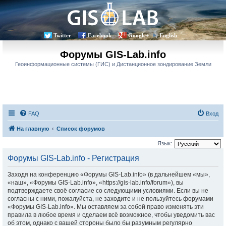
Twitter
Facebook
Google+
English
Форумы GIS-Lab.info
Геоинформационные системы (ГИС) и Дистанционное зондирование Земли
FAQ
Вход
На главную
Список форумов
Язык:
Форумы GIS-Lab.info - Регистрация
Заходя на конференцию «Форумы GIS-Lab.info» (в дальнейшем «мы»,
«наш», «Форумы GIS-Lab.info», «https://gis-lab.info/forum»), вы
подтверждаете своё согласие со следующими условиями. Если вы не
согласны с ними, пожалуйста, не заходите и не пользуйтесь форумами
«Форумы GIS-Lab.info». Мы оставляем за собой право изменять эти
правила в любое время и сделаем всё возможное, чтобы уведомить вас
об этом, однако с вашей стороны было бы разумным регулярно