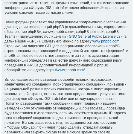
просматривать этот текст на предмет изменений, так как использование
конференции «Форумы GIS-Lab.info» после обновления/исправления
условий означает ваше согласие с ними.
Наши форумы работают под управлением программного обеспечения
для создания конференций phpBB (в дальнейшем «они», «программное
обеспечение phpBB», «www.phpbb.com», «phpBB Limited», «phpBB
Teams»), выпущенного по лицензии «
GNU General Public License v2
» (в
дальнейшем «GPL»). Скачать его можно по адресу
www.phpbb.com
.
Ограничения лицензии GPL для программного обеспечения phpBB
строго связаны с организацией и поддержкой интернет-конференций, и
phpBB Limited не несёт ответственности за то, что администрация
конференций определяет в качестве допустимого содержания и/или
поведения в них. За дополнительной информацией о phpBB
обращайтесь по адресу
https://www.phpbb.com/
.
Вы соглашаетесь не размещать оскорбительных, угрожающих,
клеветнических сообщений, порнографических сообщений, призывов к
национальной розни и прочих сообщений, которые могут нарушить
законы вашей страны, страны, которая предоставляет услуги хостинга
для форумов «Форумы GIS-Lab.info» или международное право.
Попытки размещения таких сообщений могут привести к вашему
немедленному отключению от конференции, при этом ваш провайдер
будет поставлен в известность, если мы сочтём это нужным. IP-адреса
всех сообщений сохраняются для возможности проведения такой
политики. Вы соглашаетесь с тем, что администраторы форумов
«Форумы GIS-Lab.info» имеют право удалить, отредактировать,
перенести или закрыть любую тему в любое время по своему