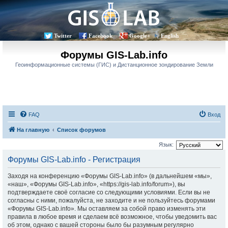
Twitter
Facebook
Google+
English
Форумы GIS-Lab.info
Геоинформационные системы (ГИС) и Дистанционное зондирование Земли
FAQ
Вход
На главную
Список форумов
Язык:
Форумы GIS-Lab.info - Регистрация
Заходя на конференцию «Форумы GIS-Lab.info» (в дальнейшем «мы»,
«наш», «Форумы GIS-Lab.info», «https://gis-lab.info/forum»), вы
подтверждаете своё согласие со следующими условиями. Если вы не
согласны с ними, пожалуйста, не заходите и не пользуйтесь форумами
«Форумы GIS-Lab.info». Мы оставляем за собой право изменять эти
правила в любое время и сделаем всё возможное, чтобы уведомить вас
об этом, однако с вашей стороны было бы разумным регулярно