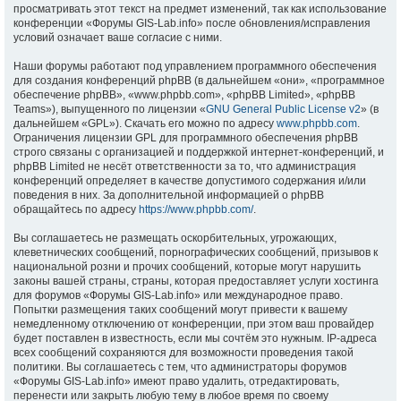
просматривать этот текст на предмет изменений, так как использование
конференции «Форумы GIS-Lab.info» после обновления/исправления
условий означает ваше согласие с ними.
Наши форумы работают под управлением программного обеспечения
для создания конференций phpBB (в дальнейшем «они», «программное
обеспечение phpBB», «www.phpbb.com», «phpBB Limited», «phpBB
Teams»), выпущенного по лицензии «
GNU General Public License v2
» (в
дальнейшем «GPL»). Скачать его можно по адресу
www.phpbb.com
.
Ограничения лицензии GPL для программного обеспечения phpBB
строго связаны с организацией и поддержкой интернет-конференций, и
phpBB Limited не несёт ответственности за то, что администрация
конференций определяет в качестве допустимого содержания и/или
поведения в них. За дополнительной информацией о phpBB
обращайтесь по адресу
https://www.phpbb.com/
.
Вы соглашаетесь не размещать оскорбительных, угрожающих,
клеветнических сообщений, порнографических сообщений, призывов к
национальной розни и прочих сообщений, которые могут нарушить
законы вашей страны, страны, которая предоставляет услуги хостинга
для форумов «Форумы GIS-Lab.info» или международное право.
Попытки размещения таких сообщений могут привести к вашему
немедленному отключению от конференции, при этом ваш провайдер
будет поставлен в известность, если мы сочтём это нужным. IP-адреса
всех сообщений сохраняются для возможности проведения такой
политики. Вы соглашаетесь с тем, что администраторы форумов
«Форумы GIS-Lab.info» имеют право удалить, отредактировать,
перенести или закрыть любую тему в любое время по своему