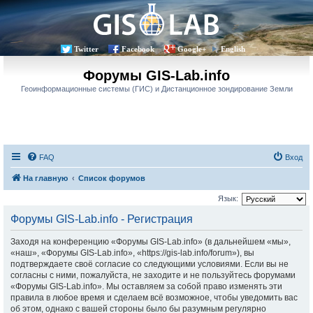
Twitter
Facebook
Google+
English
Форумы GIS-Lab.info
Геоинформационные системы (ГИС) и Дистанционное зондирование Земли
FAQ
Вход
На главную
Список форумов
Язык:
Форумы GIS-Lab.info - Регистрация
Заходя на конференцию «Форумы GIS-Lab.info» (в дальнейшем «мы»,
«наш», «Форумы GIS-Lab.info», «https://gis-lab.info/forum»), вы
подтверждаете своё согласие со следующими условиями. Если вы не
согласны с ними, пожалуйста, не заходите и не пользуйтесь форумами
«Форумы GIS-Lab.info». Мы оставляем за собой право изменять эти
правила в любое время и сделаем всё возможное, чтобы уведомить вас
об этом, однако с вашей стороны было бы разумным регулярно