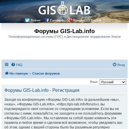
Twitter
Facebook
Google+
English
Форумы GIS-Lab.info
Геоинформационные системы (ГИС) и Дистанционное зондирование Земли
FAQ
Вход
На главную
Список форумов
Язык:
Форумы GIS-Lab.info - Регистрация
Заходя на конференцию «Форумы GIS-Lab.info» (в дальнейшем «мы»,
«наш», «Форумы GIS-Lab.info», «https://gis-lab.info/forum»), вы
подтверждаете своё согласие со следующими условиями. Если вы не
согласны с ними, пожалуйста, не заходите и не пользуйтесь форумами
«Форумы GIS-Lab.info». Мы оставляем за собой право изменять эти
правила в любое время и сделаем всё возможное, чтобы уведомить вас
об этом, однако с вашей стороны было бы разумным регулярно