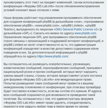
просматривать этот текст на предмет изменений, так как использование
конференции «Форумы GIS-Lab.info» после обновления/исправления
условий означает ваше согласие с ними.
Наши форумы работают под управлением программного обеспечения
для создания конференций phpBB (в дальнейшем «они», «программное
обеспечение phpBB», «www.phpbb.com», «phpBB Limited», «phpBB
Teams»), выпущенного по лицензии «
GNU General Public License v2
» (в
дальнейшем «GPL»). Скачать его можно по адресу
www.phpbb.com
.
Ограничения лицензии GPL для программного обеспечения phpBB
строго связаны с организацией и поддержкой интернет-конференций, и
phpBB Limited не несёт ответственности за то, что администрация
конференций определяет в качестве допустимого содержания и/или
поведения в них. За дополнительной информацией о phpBB
обращайтесь по адресу
https://www.phpbb.com/
.
Вы соглашаетесь не размещать оскорбительных, угрожающих,
клеветнических сообщений, порнографических сообщений, призывов к
национальной розни и прочих сообщений, которые могут нарушить
законы вашей страны, страны, которая предоставляет услуги хостинга
для форумов «Форумы GIS-Lab.info» или международное право.
Попытки размещения таких сообщений могут привести к вашему
немедленному отключению от конференции, при этом ваш провайдер
будет поставлен в известность, если мы сочтём это нужным. IP-адреса
всех сообщений сохраняются для возможности проведения такой
политики. Вы соглашаетесь с тем, что администраторы форумов
«Форумы GIS-Lab.info» имеют право удалить, отредактировать,
перенести или закрыть любую тему в любое время по своему