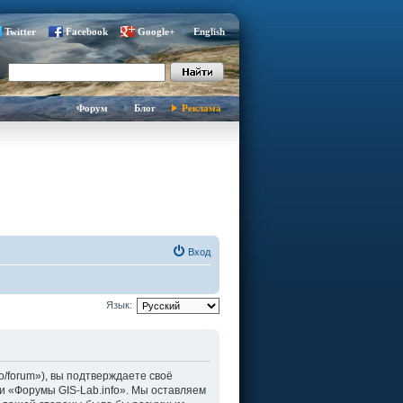
Twitter
Facebook
Google+
English
Форум
Блог
Реклама
Вход
Язык:
fo/forum»), вы подтверждаете своё
и «Форумы GIS-Lab.info». Мы оставляем