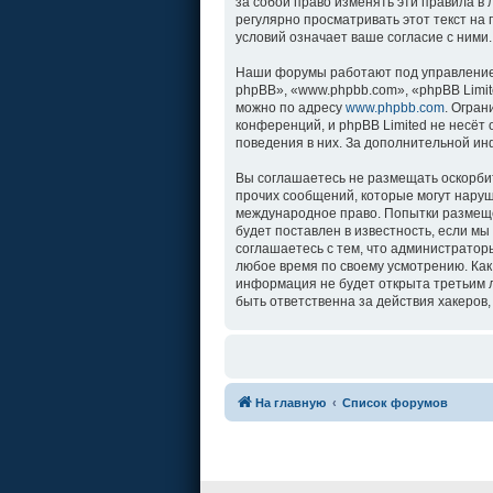
за собой право изменять эти правила в
регулярно просматривать этот текст на
условий означает ваше согласие с ними.
Наши форумы работают под управление
phpBB», «www.phpbb.com», «phpBB Limit
можно по адресу
www.phpbb.com
. Огра
конференций, и phpBB Limited не несёт
поведения в них. За дополнительной и
Вы соглашаетесь не размещать оскорби
прочих сообщений, которые могут наруш
международное право. Попытки размеще
будет поставлен в известность, если м
соглашаетесь с тем, что администратор
любое время по своему усмотрению. Как
информация не будет открыта третьим л
быть ответственна за действия хакеров,
На главную
Список форумов