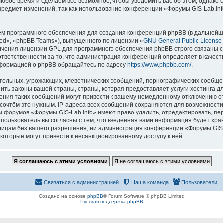
 любое время и сделаем всё возможное, чтобы уведомить вас об этом, однак
 предмет изменений, так как использование конференции «Форумы GIS-Lab.in
м программного обеспечения для создания конференций phpBB (в дальнейш
ed», «phpBB Teams»), выпущенного по лицензии «
GNU General Public License
ничения лицензии GPL для программного обеспечения phpBB строго связаны с
 ответственности за то, что администрация конференций определяет в качест
нформацией о phpBB обращайтесь по адресу
https://www.phpbb.com/
.
тельных, угрожающих, клеветнических сообщений, порнографических сообщен
ить законы вашей страны, страны, которая предоставляет услуги хостинга д
ния таких сообщений могут привести к вашему немедленному отключению о
ы сочтём это нужным. IP-адреса всех сообщений сохраняются для возможности
ы форумов «Форумы GIS-Lab.info» имеют право удалить, отредактировать, пе
 пользователь вы согласны с тем, что введённая вами информация будет хран
ицам без вашего разрешения, ни администрация конференции «Форумы GIS-La
 которые могут привести к несанкционированному доступу к ней.
Связаться с администрацией
Наша команда
Пользователи
Создано на основе
phpBB
® Forum Software © phpBB Limited
Русская поддержка phpBB