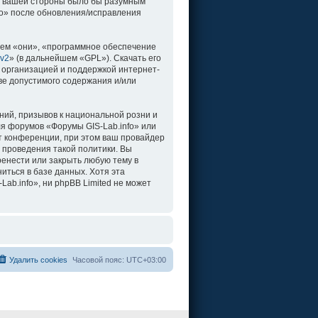
о с вашей стороны было бы разумным
fo» после обновления/исправления
ем «они», «программное обеспечение
 v2
» (в дальнейшем «GPL»). Скачать его
 организацией и поддержкой интернет-
ве допустимого содержания и/или
ий, призывов к национальной розни и
ля форумов «Форумы GIS-Lab.info» или
т конференции, при этом ваш провайдер
 проведения такой политики. Вы
ренести или закрыть любую тему в
иться в базе данных. Хотя эта
b.info», ни phpBB Limited не может
Удалить cookies
Часовой пояс:
UTC+03:00