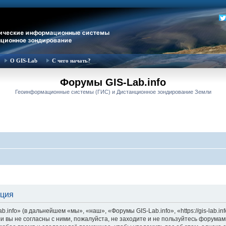
О GIS-Lab
С чего начать?
Форумы GIS-Lab.info
Геоинформационные системы (ГИС) и Дистанционное зондирование Земли
ация
nfo» (в дальнейшем «мы», «наш», «Форумы GIS-Lab.info», «https://gis-lab.in
и вы не согласны с ними, пожалуйста, не заходите и не пользуйтесь форумам