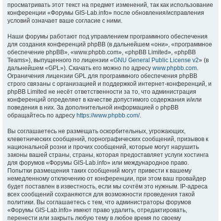
просматривать этот текст на предмет изменений, так как использование
конференции «Форумы GIS-Lab.info» после обновления/исправления
условий означает ваше согласие с ними.
Наши форумы работают под управлением программного обеспечения
для создания конференций phpBB (в дальнейшем «они», «программное
обеспечение phpBB», «www.phpbb.com», «phpBB Limited», «phpBB
Teams»), выпущенного по лицензии «
GNU General Public License v2
» (в
дальнейшем «GPL»). Скачать его можно по адресу
www.phpbb.com
.
Ограничения лицензии GPL для программного обеспечения phpBB
строго связаны с организацией и поддержкой интернет-конференций, и
phpBB Limited не несёт ответственности за то, что администрация
конференций определяет в качестве допустимого содержания и/или
поведения в них. За дополнительной информацией о phpBB
обращайтесь по адресу
https://www.phpbb.com/
.
Вы соглашаетесь не размещать оскорбительных, угрожающих,
клеветнических сообщений, порнографических сообщений, призывов к
национальной розни и прочих сообщений, которые могут нарушить
законы вашей страны, страны, которая предоставляет услуги хостинга
для форумов «Форумы GIS-Lab.info» или международное право.
Попытки размещения таких сообщений могут привести к вашему
немедленному отключению от конференции, при этом ваш провайдер
будет поставлен в известность, если мы сочтём это нужным. IP-адреса
всех сообщений сохраняются для возможности проведения такой
политики. Вы соглашаетесь с тем, что администраторы форумов
«Форумы GIS-Lab.info» имеют право удалить, отредактировать,
перенести или закрыть любую тему в любое время по своему