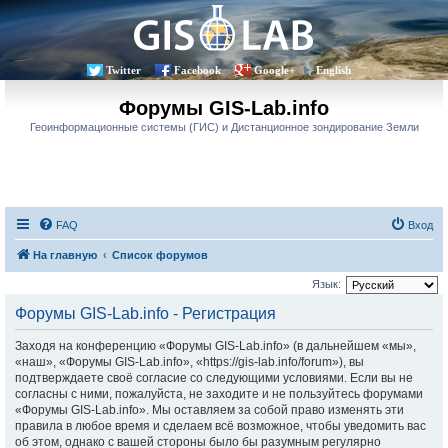
Twitter
Facebook
Google+
English
Форумы GIS-Lab.info
Геоинформационные системы (ГИС) и Дистанционное зондирование Земли
FAQ
Вход
На главную
Список форумов
Язык:
Форумы GIS-Lab.info - Регистрация
Заходя на конференцию «Форумы GIS-Lab.info» (в дальнейшем «мы»,
«наш», «Форумы GIS-Lab.info», «https://gis-lab.info/forum»), вы
подтверждаете своё согласие со следующими условиями. Если вы не
согласны с ними, пожалуйста, не заходите и не пользуйтесь форумами
«Форумы GIS-Lab.info». Мы оставляем за собой право изменять эти
правила в любое время и сделаем всё возможное, чтобы уведомить вас
об этом, однако с вашей стороны было бы разумным регулярно