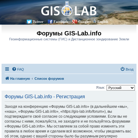
Twitter
Facebook
Google+
English
Форумы GIS-Lab.info
Геоинформационные системы (ГИС) и Дистанционное зондирование Земли
FAQ
Вход
На главную
Список форумов
Язык:
Форумы GIS-Lab.info - Регистрация
Заходя на конференцию «Форумы GIS-Lab.info» (в дальнейшем «мы»,
«наш», «Форумы GIS-Lab.info», «https://gis-lab.info/forum»), вы
подтверждаете своё согласие со следующими условиями. Если вы не
согласны с ними, пожалуйста, не заходите и не пользуйтесь форумами
«Форумы GIS-Lab.info». Мы оставляем за собой право изменять эти
правила в любое время и сделаем всё возможное, чтобы уведомить вас
об этом, однако с вашей стороны было бы разумным регулярно