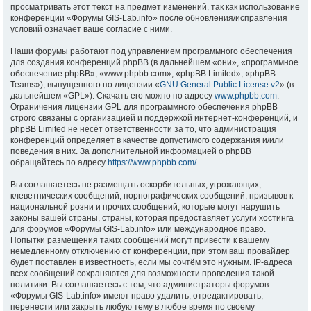
просматривать этот текст на предмет изменений, так как использование
конференции «Форумы GIS-Lab.info» после обновления/исправления
условий означает ваше согласие с ними.
Наши форумы работают под управлением программного обеспечения
для создания конференций phpBB (в дальнейшем «они», «программное
обеспечение phpBB», «www.phpbb.com», «phpBB Limited», «phpBB
Teams»), выпущенного по лицензии «
GNU General Public License v2
» (в
дальнейшем «GPL»). Скачать его можно по адресу
www.phpbb.com
.
Ограничения лицензии GPL для программного обеспечения phpBB
строго связаны с организацией и поддержкой интернет-конференций, и
phpBB Limited не несёт ответственности за то, что администрация
конференций определяет в качестве допустимого содержания и/или
поведения в них. За дополнительной информацией о phpBB
обращайтесь по адресу
https://www.phpbb.com/
.
Вы соглашаетесь не размещать оскорбительных, угрожающих,
клеветнических сообщений, порнографических сообщений, призывов к
национальной розни и прочих сообщений, которые могут нарушить
законы вашей страны, страны, которая предоставляет услуги хостинга
для форумов «Форумы GIS-Lab.info» или международное право.
Попытки размещения таких сообщений могут привести к вашему
немедленному отключению от конференции, при этом ваш провайдер
будет поставлен в известность, если мы сочтём это нужным. IP-адреса
всех сообщений сохраняются для возможности проведения такой
политики. Вы соглашаетесь с тем, что администраторы форумов
«Форумы GIS-Lab.info» имеют право удалить, отредактировать,
перенести или закрыть любую тему в любое время по своему